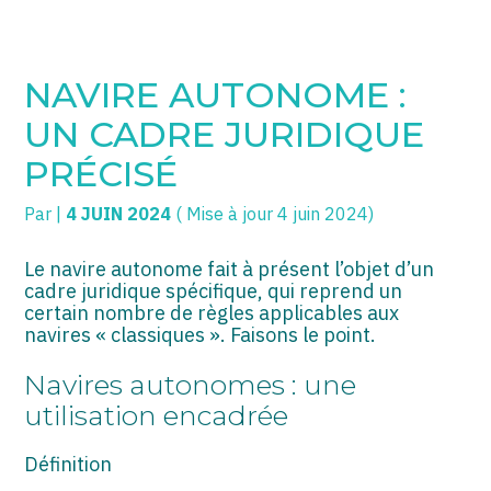
SOGECC – Coignières
TPE/PME
Créer et reprendre une activité
NAVIRE AUTONOME :
SOGECC – Noisy
COMMERÇANTS
Gérer votre quotidien
UN CADRE JURIDIQUE
SOGECC – République
GROUPE
Piloter votre entreprise
PRÉCISÉ
SOGECC – Turbigo
SCI / LMNP
Développer votre entreprise
Par
|
4 JUIN 2024
( Mise à jour 4 juin 2024)
PROFESSIONS LIBÉRALES
Construire votre patrimoine
Le navire autonome fait à présent l’objet d’un
cadre juridique spécifique, qui reprend un
HOLDING
Être prêt pour la facturation
certain nombre de règles applicables aux
électronique
navires « classiques ». Faisons le point.
PARTICULIERS
Navires autonomes : une
EXPATRIÉ NON RÉSIDANT
utilisation encadrée
IMPATRIÉ / EXPATRIÉ
Définition