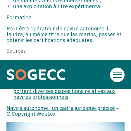
de manifestations événementielles ;
une exploitation à titre expérimental.
Formation
Pour être opérateur de navire autonome, il
faudra, au même titre que les marins, passer et
obtenir les certifications adéquates.
Sources :
Décret no 2024-461 du 22 mai 2024 fixant
les modalités d’application de l’ordonnance
no 2021-1330 du 13 octobre 2021 relative
Aller
aux conditions de navigation des navires
au
autonomes et des drones maritimes et
contenu
portant diverses dispositions relatives aux
navires professionnels
Navire autonome : un cadre juridique précisé
–
© Copyright WebLex