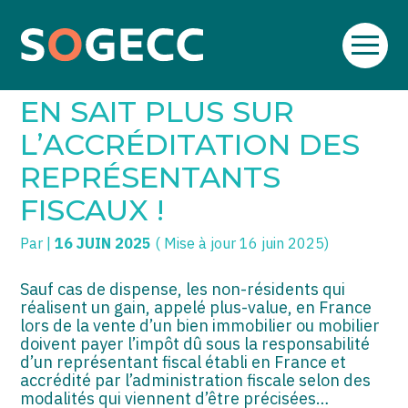
Aller
SOGECC – Coignières
TPE/PME
Créer et reprendre une activité
au
NON-RÉSIDENTS : ON
contenu
SOGECC – Noisy
COMMERÇANTS
Gérer votre quotidien
EN SAIT PLUS SUR
SOGECC – République
GROUPE
Piloter votre entreprise
L’ACCRÉDITATION DES
REPRÉSENTANTS
SOGECC – Turbigo
SCI / LMNP
Développer votre entreprise
FISCAUX !
PROFESSIONS LIBÉRALES
Construire votre patrimoine
Par
|
16 JUIN 2025
( Mise à jour 16 juin 2025)
HOLDING
Être prêt pour la facturation
électronique
Sauf cas de dispense, les non-résidents qui
PARTICULIERS
réalisent un gain, appelé plus-value, en France
lors de la vente d’un bien immobilier ou mobilier
EXPATRIÉ NON RÉSIDANT
doivent payer l’impôt dû sous la responsabilité
d’un représentant fiscal établi en France et
IMPATRIÉ / EXPATRIÉ
accrédité par l’administration fiscale selon des
modalités qui viennent d’être précisées…