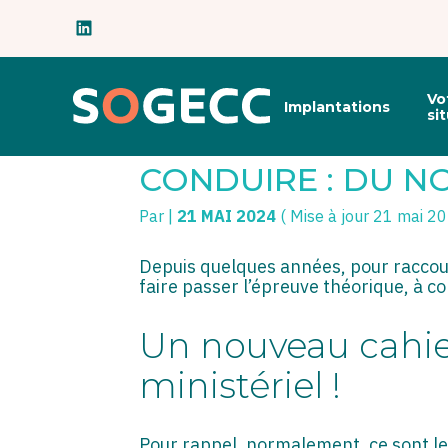
Subheader
Principal
Vo
Implantations
Aller
si
au
ORGANISATEURS D
contenu
CONDUIRE : DU N
Par
|
21 MAI 2024
( Mise à jour 21 mai 2
Depuis quelques années, pour raccour
faire passer l’épreuve théorique, à 
Un nouveau cahie
ministériel !
Pour rappel, normalement, ce sont le