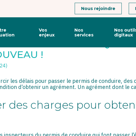
Connexion
Nous rejoindre
tre
Vos
Nos
Nos outil
tuation
enjeux
services
digitaux
’ÉPREUVES THÉORIQUES 
OUVEAU !
024)
cir les délais pour passer le permis de conduire, des
condition d’obtenir un agrément. Un agrément dont le c
r des charges pour obten
s inspecteurs du permis de conduire qui font passer l’