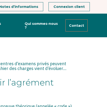
Notes d’informations
Connexion client
s
Qui sommes-nous
Contact
?
DU PERMIS DE
 centres d’examens privés peuvent
ahier des charges vient d’évoluer…
ir l’agrément
épreuve théorique (appelée « code »).