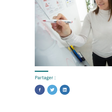
Partager :
FaceBook
Twitter
LinkedIn