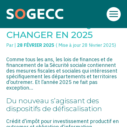
Aller
SOGECC – Coignières
TPE/PME
Créer et reprendre une activité
au
OUTREMER : CE QUI VA
contenu
SOGECC – Noisy
COMMERÇANTS
Gérer votre quotidien
CHANGER EN 2025
SOGECC – République
GROUPE
Piloter votre entreprise
Par
|
28 FÉVRIER 2025
( Mise à jour 28 février 2025)
SOGECC – Turbigo
SCI / LMNP
Développer votre entreprise
Comme tous les ans, les lois de finances et de
financement de la Sécurité sociale contiennent
PROFESSIONS LIBÉRALES
Construire votre patrimoine
des mesures fiscales et sociales qui intéressent
spécifiquement les départements et territoires
HOLDING
Être prêt pour la facturation
d’outremer. Et l’année 2025 ne fait pas
électronique
exception…
PARTICULIERS
Du nouveau s’agissant des
EXPATRIÉ NON RÉSIDANT
dispositifs de défiscalisation
IMPATRIÉ / EXPATRIÉ
Crédit d’impôt pour investissement productif en
outremer et obligation d’information