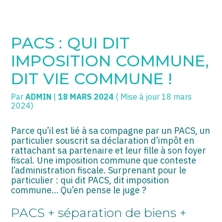
SOGECC – Coignières
TPE/PME
Créer et reprendre une activité
PACS : QUI DIT
SOGECC – Noisy
COMMERÇANTS
Gérer votre quotidien
IMPOSITION COMMUNE,
SOGECC – République
GROUPE
Piloter votre entreprise
DIT VIE COMMUNE !
SOGECC – Turbigo
SCI / LMNP
Développer votre entreprise
Par
ADMIN
|
18 MARS 2024
( Mise à jour 18 mars
2024)
PROFESSIONS LIBÉRALES
Construire votre patrimoine
Parce qu’il est lié à sa compagne par un PACS, un
HOLDING
Être prêt pour la facturation
particulier souscrit sa déclaration d’impôt en
électronique
rattachant sa partenaire et leur fille à son foyer
fiscal. Une imposition commune que conteste
PARTICULIERS
l’administration fiscale. Surprenant pour le
particulier : qui dit PACS, dit imposition
EXPATRIÉ NON RÉSIDANT
commune… Qu’en pense le juge ?
IMPATRIÉ / EXPATRIÉ
PACS + séparation de biens +