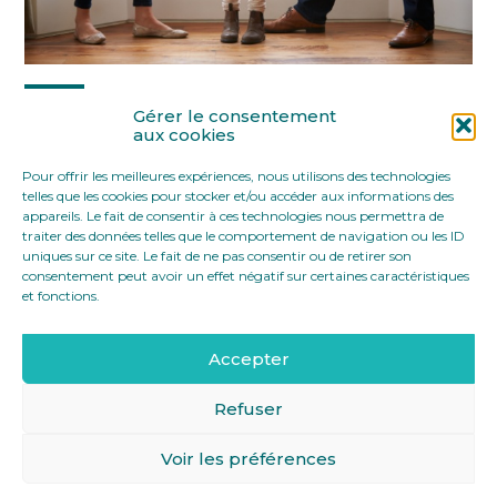
Partager :
Gérer le consentement
aux cookies
Pour offrir les meilleures expériences, nous utilisons des technologies
FaceBook
Twitter
LinkedIn
telles que les cookies pour stocker et/ou accéder aux informations des
appareils. Le fait de consentir à ces technologies nous permettra de
traiter des données telles que le comportement de navigation ou les ID
uniques sur ce site. Le fait de ne pas consentir ou de retirer son
consentement peut avoir un effet négatif sur certaines caractéristiques
et fonctions.
Accepter
Footer
12 rue Yves Toudic 75010 Paris
Linkedin
Principale
Refuser
Voir les préférences
Footer
MENTIONS LÉGALES
PLAN DU SITE