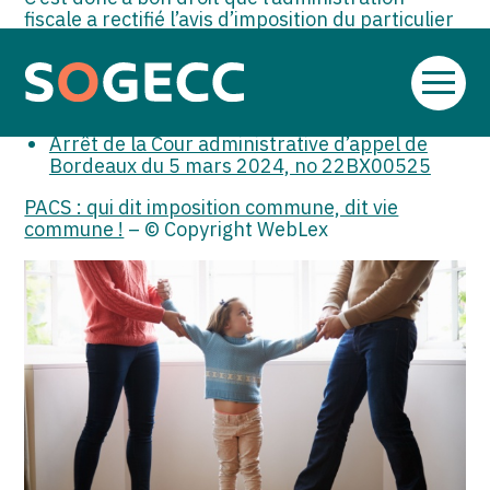
fiscale a rectifié l’avis d’imposition du particulier
en refusant le rattachement de sa fille à son
foyer fiscal.
Aller
Sources :
au
contenu
Arrêt de la Cour administrative d’appel de
Bordeaux du 5 mars 2024, no 22BX00525
PACS : qui dit imposition commune, dit vie
commune !
– © Copyright WebLex