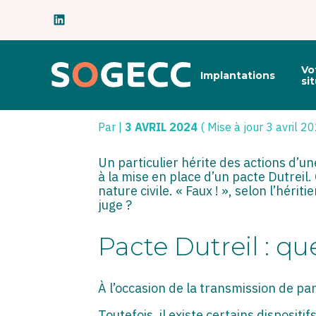
Subheader
Principal
Vo
Implantations
Aller
si
au
PACTE DUTREIL : À
contenu
Par
|
3 AVRIL 2024
( Mise à jour 3 avril 2
Un particulier hérite des actions d’un
à la mise en place d’un pacte Dutreil. 
nature civile. « Faux ! », selon l’héri
juge ?
Pacte Dutreil : que
À l’occasion de la transmission de pa
Toutefois, il existe certains disposit