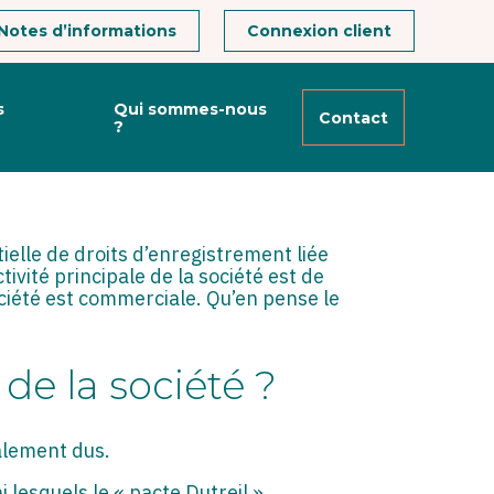
Notes d’informations
Connexion client
s
Qui sommes-nous
Contact
?
ielle de droits d’enregistrement liée
tivité principale de la société est de
 société est commerciale. Qu’en pense le
 de la société ?
ralement dus.
 lesquels le « pacte Dutreil ».