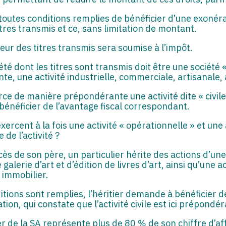
utes conditions remplies de bénéficier d’une exonéra
tres transmis et ce, sans limitation de montant.
eur des titres transmis sera soumise à l’impôt.
été dont les titres sont transmis doit être une société 
, une activité industrielle, commerciale, artisanale, a
erce de manière prépondérante une activité dite « civile
 bénéficier de l’avantage fiscal correspondant.
xercent à la fois une activité « opérationnelle » et une a
e l’activité ?
cès de son père, un particulier hérite des actions d’u
galerie d’art et d’édition de livres d’art, ainsi qu’une a
 immobilier.
itions sont remplies, l’héritier demande à bénéficier de
tion, qui constate que l’activité civile est ici prépondé
r de la SA représente plus de 80 % de son chiffre d’aff