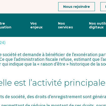
Connexion
Nous rejoindre
tre
Vos
Nos
Nos outil
tuation
enjeux
services
digitaux
 LA CHASSE AUX INDICES !
024)
e société et demande à bénéficier de l’exonération part
Ce que l’administration fiscale refuse, estimant que l’ac
tier qui indique que la « raison d’être » historique de la
lle est l’activité principale
rts de société, des droits d’enregistrement sont géné
ifs permettant de réduire le montant de ces droits, parmi