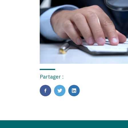
Partager :
FaceBook
Twitter
LinkedIn