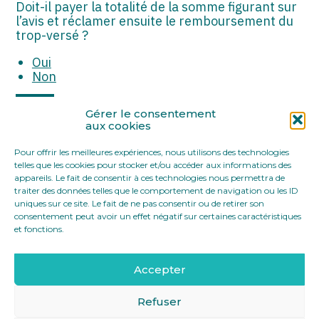
ASSOCIATIONS
Doit-il payer la totalité de la somme figurant sur
l’avis et réclamer ensuite le remboursement du
trop-versé ?
START-UP
Oui
SECTEUR AUDIOVISUEL
Non
Partager :
Gérer le consentement
aux cookies
Pour offrir les meilleures expériences, nous utilisons des technologies
FaceBook
Twitter
LinkedIn
telles que les cookies pour stocker et/ou accéder aux informations des
appareils. Le fait de consentir à ces technologies nous permettra de
traiter des données telles que le comportement de navigation ou les ID
uniques sur ce site. Le fait de ne pas consentir ou de retirer son
consentement peut avoir un effet négatif sur certaines caractéristiques
et fonctions.
Accepter
Footer
12 rue Yves Toudic 75010 Paris
Linkedin
Principale
Refuser