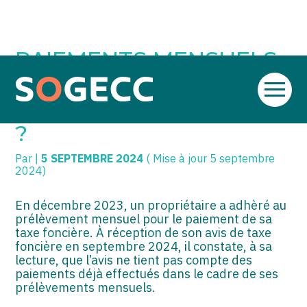
SOGECC – Coignières
TPE/PME
Créer et reprendre une activité
PAIEMENTS MENSUELS
SOGECC – Noisy
COMMERÇANTS
Gérer votre quotidien
DE LA TAXE FONCIÈRE «
Aller
SOGECC – République
GROUPE
Piloter votre entreprise
OUBLIÉS » = À REPAYER
au
contenu
?
SOGECC – Turbigo
SCI / LMNP
Développer votre entreprise
Par
|
5 SEPTEMBRE 2024
( Mise à jour 5 septembre
PROFESSIONS LIBÉRALES
Construire votre patrimoine
2024)
HOLDING
Être prêt pour la facturation
électronique
En décembre 2023, un propriétaire a adhèré au
prélèvement mensuel pour le paiement de sa
PARTICULIERS
taxe foncière. À réception de son avis de taxe
foncière en septembre 2024, il constate, à sa
EXPATRIÉ NON RÉSIDANT
lecture, que l’avis ne tient pas compte des
paiements déjà effectués dans le cadre de ses
IMPATRIÉ / EXPATRIÉ
prélèvements mensuels.