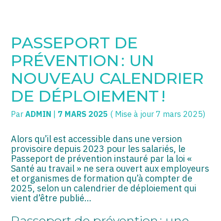
SOGECC – Coignières
TPE/PME
Créer et reprendre une activité
PASSEPORT DE
SOGECC – Noisy
COMMERÇANTS
Gérer votre quotidien
PRÉVENTION : UN
SOGECC – République
GROUPE
Piloter votre entreprise
NOUVEAU CALENDRIER
DE DÉPLOIEMENT !
SOGECC – Turbigo
SCI / LMNP
Développer votre entreprise
Par
ADMIN
|
7 MARS 2025
( Mise à jour 7 mars 2025)
PROFESSIONS LIBÉRALES
Construire votre patrimoine
HOLDING
Être prêt pour la facturation
Alors qu’il est accessible dans une version
électronique
provisoire depuis 2023 pour les salariés, le
Passeport de prévention instauré par la loi «
PARTICULIERS
Santé au travail » ne sera ouvert aux employeurs
et organismes de formation qu’à compter de
EXPATRIÉ NON RÉSIDANT
2025, selon un calendrier de déploiement qui
vient d’être publié…
IMPATRIÉ / EXPATRIÉ
Passeport de prévention : une