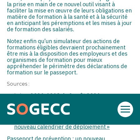
la prise en main de ce nouvel outil visant à
faciliter la mise en œuvre de leurs obligations en
matière de formation à la santé et à la sécurité
en anticipant les péremptions et les mises à jour
de formation des salariés.
Notez enfin qu’un simulateur des actions de
formations éligibles devraient prochainement
être mis à la disposition des employeurs et des
organismes de formation pour mieux
appréhender le périmètre des déclarations de
formation sur le passeport.
Sources :
Loi no 2021-1018 du 2 août 2021 pour
renforcer la prévention en santé au travail
(article 6)
Aller
Communiqué du Ministère du travail du 17
au
février 2025 : « Passeport de prévention : un
contenu
nouveau calendrier de déploiement »
Passeport de prévention : un nouveau