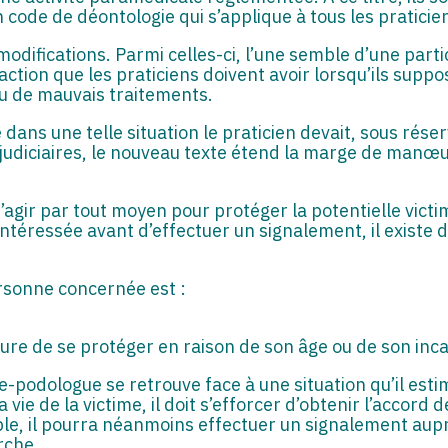
 code de déontologie qui s’applique à tous les praticie
difications. Parmi celles-ci, l’une semble d’une partic
ction que les praticiens doivent avoir lorsqu’ils suppo
 ou de mauvais traitements.
 dans une telle situation le praticien devait, sous réser
judiciaires, le nouveau texte étend la marge de manœu
d’agir par tout moyen pour protéger la potentielle victi
e l’intéressée avant d’effectuer un signalement, il exist
rsonne concernée est :
ure de se protéger en raison de son âge ou de son inc
-podologue se retrouve face à une situation qu’il esti
ie de la victime, il doit s’efforcer d’obtenir l’accord 
ible, il pourra néanmoins effectuer un signalement aup
rche.