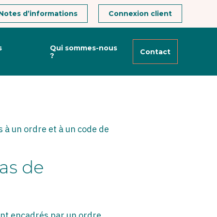
Notes d’informations
Connexion client
s
Qui sommes-nous
Contact
?
FACE AUX
 à un ordre et à un code de
cas de
ont encadrés par un ordre