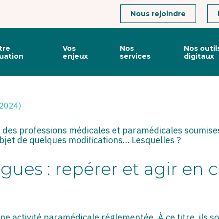
Connexion
Nous rejoindre
tre
Vos
Nos
Nos outil
tuation
enjeux
services
digitaux
OGUES : SAVOIR RÉAGIR 
l 2024)
 des professions médicales et paramédicales soumises
’objet de quelques modifications… Lesquelles ?
ues : repérer et agir en 
e activité paramédicale réglementée. À ce titre, ils s