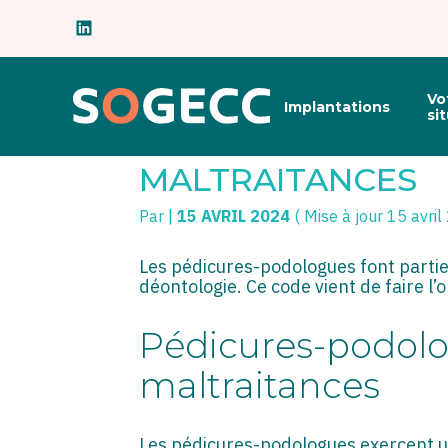
Subheader
Principal
Vo
Implantations
Aller
si
au
PÉDICURES-PODOL
contenu
MALTRAITANCES
Par
|
15 AVRIL 2024
( Mise à jour 15 avri
Les pédicures-podologues font partie
déontologie. Ce code vient de faire l
Pédicures-podolog
maltraitances
Les pédicures-podologues exercent un