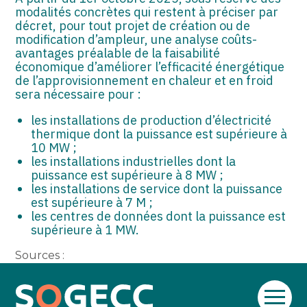
modalités concrètes qui restent à préciser par
décret, pour tout projet de création ou de
modification d’ampleur, une analyse coûts-
avantages préalable de la faisabilité
économique d’améliorer l’efficacité énergétique
de l’approvisionnement en chaleur et en froid
sera nécessaire pour :
les installations de production d’électricité
thermique dont la puissance est supérieure à
10 MW ;
les installations industrielles dont la
puissance est supérieure à 8 MW ;
les installations de service dont la puissance
est supérieure à 7 M ;
les centres de données dont la puissance est
supérieure à 1 MW.
Sources :
Loi no 2025-391 du 30 avril 2025 portant
diverses dispositions d’adaptation au droit de
Aller