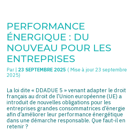
SOGECC – Coignières
TPE/PME
Créer et reprendre une activité
PERFORMANCE
SOGECC – Noisy
COMMERÇANTS
Gérer votre quotidien
ÉNERGIQUE : DU
SOGECC – République
GROUPE
Piloter votre entreprise
NOUVEAU POUR LES
ENTREPRISES
SOGECC – Turbigo
SCI / LMNP
Développer votre entreprise
Par
|
23 SEPTEMBRE 2025
( Mise à jour 23 septembre
PROFESSIONS LIBÉRALES
Construire votre patrimoine
2025)
HOLDING
Être prêt pour la facturation
électronique
La loi dite « DDADUE 5 » venant adapter le droit
français au droit de l’Union européenne (UE) a
PARTICULIERS
introduit de nouvelles obligations pour les
entreprises grandes consommatrices d’énergie
EXPATRIÉ NON RÉSIDANT
afin d’améliorer leur performance énergétique
dans une démarche responsable. Que faut-il en
IMPATRIÉ / EXPATRIÉ
retenir ?