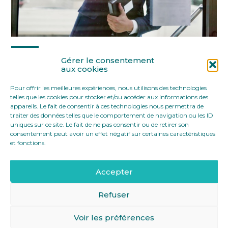
Partager :
Gérer le consentement
aux cookies
Pour offrir les meilleures expériences, nous utilisons des technologies
FaceBook
Twitter
LinkedIn
telles que les cookies pour stocker et/ou accéder aux informations des
appareils. Le fait de consentir à ces technologies nous permettra de
traiter des données telles que le comportement de navigation ou les ID
uniques sur ce site. Le fait de ne pas consentir ou de retirer son
consentement peut avoir un effet négatif sur certaines caractéristiques
et fonctions.
Accepter
Footer
12 rue Yves Toudic 75010 Paris
Linkedin
Principale
Refuser
Voir les préférences
Footer
MENTIONS LÉGALES