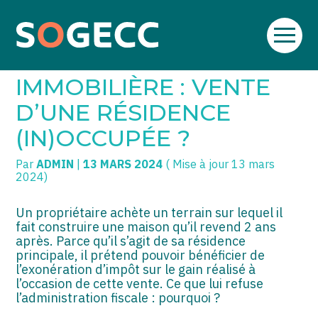
Aller
SOGECC – Coignières
TPE/PME
Créer et reprendre une activité
au
PLUS-VALUE
contenu
SOGECC – Noisy
COMMERÇANTS
Gérer votre quotidien
IMMOBILIÈRE : VENTE
SOGECC – République
GROUPE
Piloter votre entreprise
D’UNE RÉSIDENCE
(IN)OCCUPÉE ?
SOGECC – Turbigo
SCI / LMNP
Développer votre entreprise
Par
ADMIN
|
13 MARS 2024
( Mise à jour 13 mars
PROFESSIONS LIBÉRALES
Construire votre patrimoine
2024)
HOLDING
Être prêt pour la facturation
électronique
Un propriétaire achète un terrain sur lequel il
fait construire une maison qu’il revend 2 ans
PARTICULIERS
après. Parce qu’il s’agit de sa résidence
principale, il prétend pouvoir bénéficier de
EXPATRIÉ NON RÉSIDANT
l’exonération d’impôt sur le gain réalisé à
l’occasion de cette vente. Ce que lui refuse
IMPATRIÉ / EXPATRIÉ
l’administration fiscale : pourquoi ?