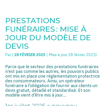
SOGECC – Coignières
TPE/PME
Créer et reprendre une activité
PRESTATIONS
SOGECC – Noisy
COMMERÇANTS
Gérer votre quotidien
FUNÉRAIRES : MISE À
SOGECC – République
GROUPE
Piloter votre entreprise
JOUR DU MODÈLE DE
DEVIS
SOGECC – Turbigo
SCI / LMNP
Développer votre entreprise
Par
|
28 FÉVRIER 2025
( Mise à jour 28 février 2025)
PROFESSIONS LIBÉRALES
Construire votre patrimoine
HOLDING
Être prêt pour la facturation
Parce que le secteur des prestations funéraires
électronique
n’est pas comme les autres, les pouvoirs publics
ont mis en place une règlementation protectrice
PARTICULIERS
des consommateurs. Ainsi, un opérateur
funéraire a l’obligation de fournir aux clients un
EXPATRIÉ NON RÉSIDANT
devis gratuit, détaillé et standardisé. Et son
modèle vient d’être mis à jour…
IMPATRIÉ / EXPATRIÉ
1er juillet 2025 = nouveau