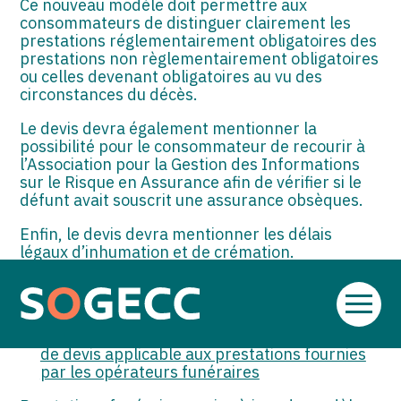
Ce nouveau modèle doit permettre aux
consommateurs de distinguer clairement les
prestations réglementairement obligatoires des
prestations non règlementairement obligatoires
ou celles devenant obligatoires au vu des
circonstances du décès.
Le devis devra également mentionner la
possibilité pour le consommateur de recourir à
l’Association pour la Gestion des Informations
sur le Risque en Assurance afin de vérifier si le
défunt avait souscrit une assurance obsèques.
Enfin, le devis devra mentionner les délais
légaux d’inhumation et de crémation.
Sources :
Aller
Arrêté du 11 février 2025 modifiant l’arrêté
au
du 23 août 2010 portant définition du modèle
contenu
de devis applicable aux prestations fournies
par les opérateurs funéraires