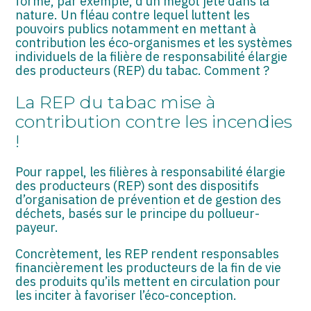
forme, par exemple, d’un mégot jeté dans la
ASSOCIATIONS
nature. Un fléau contre lequel luttent les
pouvoirs publics notamment en mettant à
START-UP
contribution les éco-organismes et les systèmes
individuels de la filière de responsabilité élargie
SECTEUR AUDIOVISUEL
des producteurs (REP) du tabac. Comment ?
La REP du tabac mise à
contribution contre les incendies
!
Pour rappel, les filières à responsabilité élargie
des producteurs (REP) sont des dispositifs
d’organisation de prévention et de gestion des
déchets, basés sur le principe du pollueur-
payeur.
Concrètement, les REP rendent responsables
financièrement les producteurs de la fin de vie
des produits qu’ils mettent en circulation pour
les inciter à favoriser l’éco-conception.