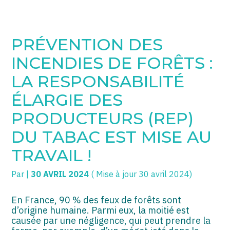
SOGECC – Coignières
TPE/PME
Créer et reprendre une activité
PRÉVENTION DES
SOGECC – Noisy
COMMERÇANTS
Gérer votre quotidien
INCENDIES DE FORÊTS :
SOGECC – République
GROUPE
Piloter votre entreprise
LA RESPONSABILITÉ
ÉLARGIE DES
SOGECC – Turbigo
SCI / LMNP
Développer votre entreprise
PRODUCTEURS (REP)
PROFESSIONS LIBÉRALES
Construire votre patrimoine
DU TABAC EST MISE AU
HOLDING
Être prêt pour la facturation
TRAVAIL !
électronique
PARTICULIERS
Par
|
30 AVRIL 2024
( Mise à jour 30 avril 2024)
EXPATRIÉ NON RÉSIDANT
En France, 90 % des feux de forêts sont
d’origine humaine. Parmi eux, la moitié est
IMPATRIÉ / EXPATRIÉ
causée par une négligence, qui peut prendre la