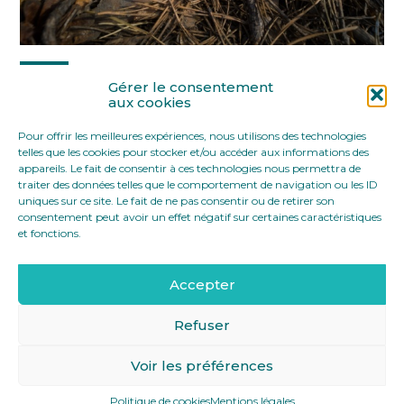
Partager :
Gérer le consentement
aux cookies
Pour offrir les meilleures expériences, nous utilisons des technologies
FaceBook
Twitter
LinkedIn
telles que les cookies pour stocker et/ou accéder aux informations des
appareils. Le fait de consentir à ces technologies nous permettra de
traiter des données telles que le comportement de navigation ou les ID
uniques sur ce site. Le fait de ne pas consentir ou de retirer son
consentement peut avoir un effet négatif sur certaines caractéristiques
et fonctions.
Accepter
Footer
12 rue Yves Toudic 75010 Paris
Linkedin
Principale
Refuser
Voir les préférences
Footer
MENTIONS LÉGALES
PLAN DU SITE
Politique de cookies
Mentions légales