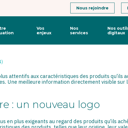
Connexion
Nous rejoindre
tre
Vos
Nos
Nos outil
tuation
enjeux
services
digitaux
TAIRES : PLUS D’INFORMAT
4)
s attentifs aux caractéristiques des produits qu’ils a
es. Une meilleure information directement visible sur
re : un nouveau logo
 en plus exigeants au regard des produits qu’ils achè
istiques des produits, telles que leur origine, leur val