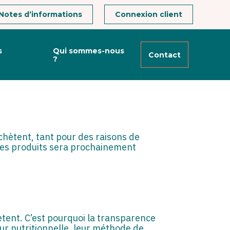
Notes d’informations
Connexion client
s
Qui sommes-nous
Contact
?
IONS SUR LES
chètent, tant pour des raisons de
 les produits sera prochainement
tent. C’est pourquoi la transparence
eur nutritionnelle, leur méthode de