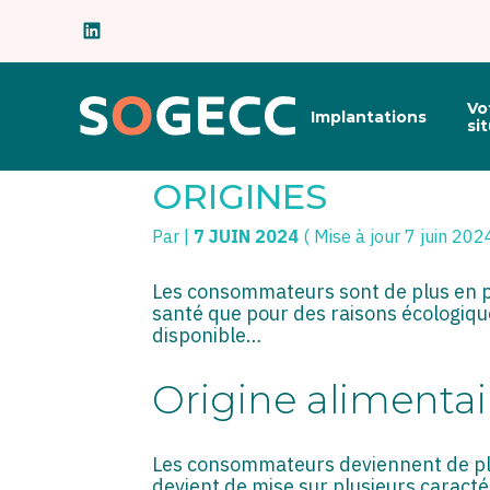
Subheader
Principal
Vo
Implantations
Aller
si
au
PRODUITS ALIMEN
contenu
ORIGINES
Par
|
7 JUIN 2024
( Mise à jour 7 juin 202
Les consommateurs sont de plus en plu
santé que pour des raisons écologiqu
disponible…
Origine alimentai
Les consommateurs deviennent de plus
devient de mise sur plusieurs caractér