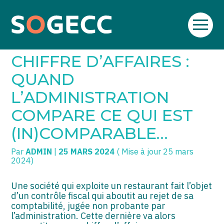
Aller
SOGECC – Coignières
TPE/PME
Créer et reprendre une activité
au
RECONSTITUTION DE
contenu
SOGECC – Noisy
COMMERÇANTS
Gérer votre quotidien
CHIFFRE D’AFFAIRES :
SOGECC – République
GROUPE
Piloter votre entreprise
QUAND
L’ADMINISTRATION
SOGECC – Turbigo
SCI / LMNP
Développer votre entreprise
COMPARE CE QUI EST
PROFESSIONS LIBÉRALES
Construire votre patrimoine
(IN)COMPARABLE…
HOLDING
Être prêt pour la facturation
électronique
Par
ADMIN
|
25 MARS 2024
( Mise à jour 25 mars
2024)
PARTICULIERS
EXPATRIÉ NON RÉSIDANT
Une société qui exploite un restaurant fait l’objet
d’un contrôle fiscal qui aboutit au rejet de sa
comptabilité, jugée non probante par
IMPATRIÉ / EXPATRIÉ
l’administration. Cette dernière va alors