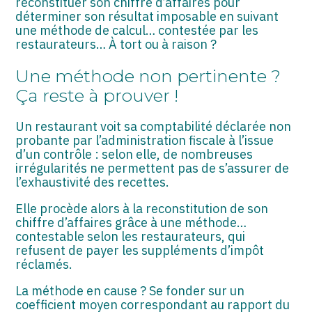
reconstituer son chiffre d’affaires pour
ASSOCIATIONS
déterminer son résultat imposable en suivant
une méthode de calcul… contestée par les
START-UP
restaurateurs… À tort ou à raison ?
SECTEUR AUDIOVISUEL
Une méthode non pertinente ?
Ça reste à prouver !
Un restaurant voit sa comptabilité déclarée non
probante par l’administration fiscale à l’issue
d’un contrôle : selon elle, de nombreuses
irrégularités ne permettent pas de s’assurer de
l’exhaustivité des recettes.
Elle procède alors à la reconstitution de son
chiffre d’affaires grâce à une méthode…
contestable selon les restaurateurs, qui
refusent de payer les suppléments d’impôt
réclamés.
La méthode en cause ? Se fonder sur un
coefficient moyen correspondant au rapport du