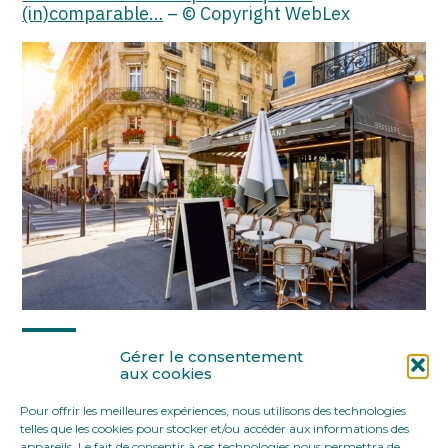
(in)comparable…
– © Copyright WebLex
Partager :
Gérer le consentement
aux cookies
Pour offrir les meilleures expériences, nous utilisons des technologies
FaceBook
Twitter
LinkedIn
telles que les cookies pour stocker et/ou accéder aux informations des
appareils. Le fait de consentir à ces technologies nous permettra de