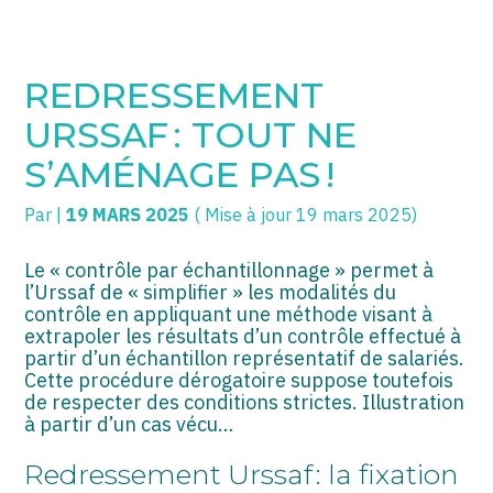
SOGECC – Coignières
TPE/PME
Créer et reprendre une activité
REDRESSEMENT
SOGECC – Noisy
COMMERÇANTS
Gérer votre quotidien
URSSAF : TOUT NE
SOGECC – République
GROUPE
Piloter votre entreprise
S’AMÉNAGE PAS !
SOGECC – Turbigo
SCI / LMNP
Développer votre entreprise
Par
|
19 MARS 2025
( Mise à jour 19 mars 2025)
PROFESSIONS LIBÉRALES
Construire votre patrimoine
Le « contrôle par échantillonnage » permet à
l’Urssaf de « simplifier » les modalités du
HOLDING
Être prêt pour la facturation
contrôle en appliquant une méthode visant à
électronique
extrapoler les résultats d’un contrôle effectué à
PARTICULIERS
partir d’un échantillon représentatif de salariés.
Cette procédure dérogatoire suppose toutefois
de respecter des conditions strictes. Illustration
EXPATRIÉ NON RÉSIDANT
à partir d’un cas vécu…
IMPATRIÉ / EXPATRIÉ
Redressement Urssaf : la fixation