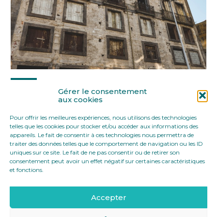
Partager :
Gérer le consentement
aux cookies
Pour offrir les meilleures expériences, nous utilisons des technologies
FaceBook
Twitter
LinkedIn
telles que les cookies pour stocker et/ou accéder aux informations des
appareils. Le fait de consentir à ces technologies nous permettra de
traiter des données telles que le comportement de navigation ou les ID
uniques sur ce site. Le fait de ne pas consentir ou de retirer son
consentement peut avoir un effet négatif sur certaines caractéristiques
et fonctions.
Accepter
Footer
12 rue Yves Toudic 75010 Paris
Linkedin
Principale