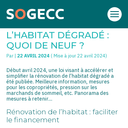
Aller
SOGECC – Coignières
TPE/PME
Créer et reprendre une activité
au
RÉNOVATION DE
contenu
SOGECC – Noisy
COMMERÇANTS
Gérer votre quotidien
L’HABITAT DÉGRADÉ :
SOGECC – République
GROUPE
Piloter votre entreprise
QUOI DE NEUF ?
SOGECC – Turbigo
SCI / LMNP
Développer votre entreprise
Par
|
22 AVRIL 2024
( Mise à jour 22 avril 2024)
PROFESSIONS LIBÉRALES
Construire votre patrimoine
Début avril 2024, une loi visant à accélérer et
simplifier la rénovation de l’habitat dégradé a
HOLDING
Être prêt pour la facturation
été publiée. Meilleure information, mesures
électronique
pour les copropriétés, pression sur les
PARTICULIERS
marchands de sommeil, etc. Panorama des
mesures à retenir…
EXPATRIÉ NON RÉSIDANT
Rénovation de l’habitat : faciliter
IMPATRIÉ / EXPATRIÉ
le financement