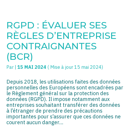
SOGECC – Coignières
TPE/PME
Créer et reprendre une activité
RGPD : ÉVALUER SES
SOGECC – Noisy
COMMERÇANTS
Gérer votre quotidien
RÈGLES D’ENTREPRISE
SOGECC – République
GROUPE
Piloter votre entreprise
CONTRAIGNANTES
(BCR)
SOGECC – Turbigo
SCI / LMNP
Développer votre entreprise
Par
|
15 MAI 2024
( Mise à jour 15 mai 2024)
PROFESSIONS LIBÉRALES
Construire votre patrimoine
HOLDING
Être prêt pour la facturation
Depuis 2018, les utilisations faites des données
électronique
personnelles des Européens sont encadrées par
le Règlement général sur la protection des
PARTICULIERS
données (RGPD). Il impose notamment aux
entreprises souhaitant transférer des données
EXPATRIÉ NON RÉSIDANT
à l’étranger de prendre des précautions
importantes pour s’assurer que ces données ne
IMPATRIÉ / EXPATRIÉ
courent aucun danger…