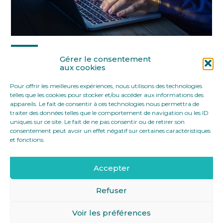
Partager :
Gérer le consentement
aux cookies
Pour offrir les meilleures expériences, nous utilisons des technologies
FaceBook
Twitter
LinkedIn
telles que les cookies pour stocker et/ou accéder aux informations des
appareils. Le fait de consentir à ces technologies nous permettra de
traiter des données telles que le comportement de navigation ou les ID
uniques sur ce site. Le fait de ne pas consentir ou de retirer son
consentement peut avoir un effet négatif sur certaines caractéristiques
et fonctions.
Accepter
Footer
12 rue Yves Toudic 75010 Paris
Linkedin
Principale
Refuser
Voir les préférences
Footer
MENTIONS LÉGALES