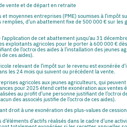
de vente et de départ en retraite
es et moyennes entreprises (PME) soumises à l’impôt sur 
s remplies, d’un abattement fixe de 500 000 € sur les ga
e l’application de cet abattement jusqu’au 31 décemb
s exploitants agricoles pour le porter à 600 000 € dès 
fiant de l’octroi des aides à l’installation des jeunes a
i de ces aides).
icole relevant de l’impôt sur le revenu est exonérée d’im
dans les 24 mois qui suivent ou précèdent la vente.
treprises agricoles aux jeunes agriculteurs, qui peuven
 finances pour 2025 étend cette exonération aux ventes
alisées au profit d’une personne justifiant de l’octroi d
cun des associés justifie de l’octroi de ces aides).
ant droit à une exonération des plus-values de cession
 d’éléments d’actifs réalisés dans le cadre d’une activ
 sont totalement exonérées si les recettes annuelles so