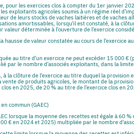
ale, pour les exercices clos à compter du 1er janvier 2
 les exploitants agricoles soumis à un régime réel d’i
eur de leurs stocks de vaches laitières et de vaches a
ns amortissables, lorsqu’il est constaté, à la clôtur
ur valeur déterminée à l’ouverture de l’exercice consid
 la hausse de valeur constatée au cours de l’exercice a
iquée au titre d’un exercice ne peut excéder 15 000 € 
plié par le nombre d’associés exploitants, dans la limite
s, à la clôture de l’exercice au titre duquel la provisio
a vente de produits agricoles, le montant de la provisi
 clos en 2025, de 20 % au titre de l’exercice clos en 2
on en commun (GAEC)
EC lorsque la moyenne des recettes est égale à 60 % d
 000 € en 2024 et 2025) multipliée par le nombre d’asso
e cette limite lorsque la moyenne des recettes est infé