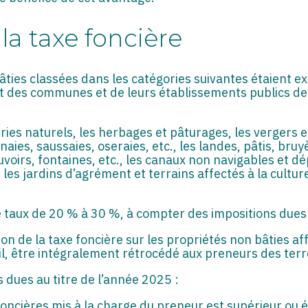
a taxe foncière
âties classées dans les catégories suivantes étaient ex
fit des communes et de leurs établissements publics 
airies naturels, les herbages et pâturages, les vergers e
ulnaies, saussaies, oseraies, etc., les landes, pâtis, bru
euvoirs, fontaines, etc., les canaux non navigables et dé
 les jardins d’agrément et terrains affectés à la cultur
e taux de 20 % à 30 %, à compter des impositions dues 
ion de la taxe foncière sur les propriétés non bâties af
il, être intégralement rétrocédé aux preneurs des ter
s dues au titre de l’année 2025 :
oncières mis à la charge du preneur est supérieur ou é