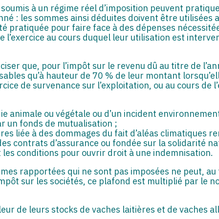
es soumis à un régime réel d’imposition peuvent pratiq
né : les sommes ainsi déduites doivent être utilisées 
té pratiquée pour faire face à des dépenses nécessitées
 l’exercice au cours duquel leur utilisation est interve
ciser que, pour l’impôt sur le revenu dû au titre de l’
bles qu’à hauteur de 70 % de leur montant lorsqu’ell
xercice de survenance sur l’exploitation, ou au cours de l
die animale ou végétale ou d’un incident environnement
ar un fonds de mutualisation ;
ures liée à des dommages du fait d’aléas climatiques re
des contrats d’assurance ou fondée sur la solidarité na
 les conditions pour ouvrir droit à une indemnisation.
mmes rapportées qui ne sont pas imposées ne peut, au 
mpôt sur les sociétés, ce plafond est multiplié par le 
eur de leurs stocks de vaches laitières et de vaches al