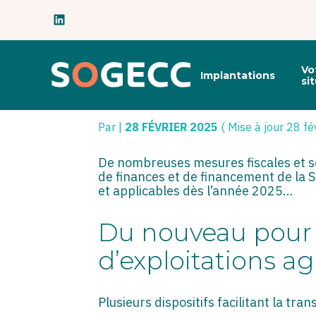
Subheader
Principal
Vo
Implantations
Aller
si
au
SECTEUR AGRICOLE
contenu
Par
|
28 FÉVRIER 2025
( Mise à jour 28 fé
De nombreuses mesures fiscales et soc
de finances et de financement de la 
et applicables dès l’année 2025…
Du nouveau pour l
d’exploitations ag
Plusieurs dispositifs facilitant la tr