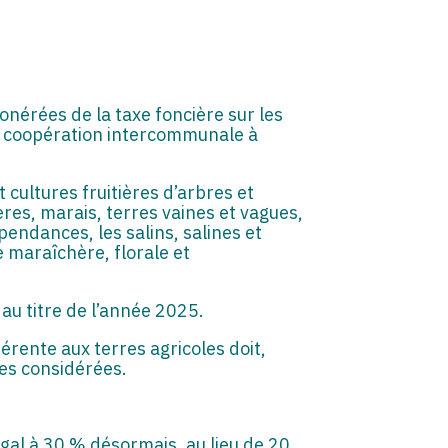
onérées de la taxe foncière sur les
de coopération intercommunale à
t cultures fruitières d’arbres et
yères, marais, terres vaines et vagues,
pendances, les salins, salines et
e maraîchère, florale et
au titre de l’année 2025.
férente aux terres agricoles doit,
res considérées.
gal à 30 % désormais, au lieu de 20