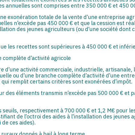
tes annuelles sont comprises entre 350 000 € et 450 0
une exonération totale de la vente d’une entreprise agri
lles n’excède pas 450 000 € et que la cession est réa
stallation des jeunes agriculteurs (ou d’une société dont 
que les recettes sont supérieures à 450 000 € et inféri
 complète d’activité agricole
 d’une activité commerciale, industrielle, artisanale, l
uelle ou d’une branche complète d’activité d’une entrep
 qui remplit certains critères sont exonérées d’impôt.
leur des éléments transmis n’excède pas 500 000 € et pa
s seuils, respectivement à 700 000 € et 1,2 M€ pour le
ifiant de l’octroi des aides à l’installation des jeunes 
i de ces aides).
s ruraux donnés à bail à long terme