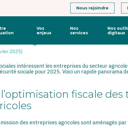
Connexion
Nous rejoindre
tre
Vos
Nos
Nos outil
tuation
enjeux
services
digitaux
 : CE QUI VA CHANGER EN
vrier 2025)
iales intéressent les entreprises du secteur agricole e
Sécurité sociale pour 2025. Voici un rapide panorama d
’optimisation fiscale des
ricoles
ansmission des entreprises agricoles sont aménagés par 