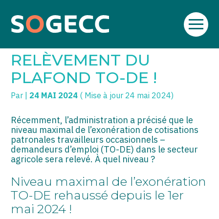
Aller
SOGECC – Coignières
TPE/PME
Créer et reprendre une activité
au
SECTEUR AGRICOLE :
contenu
SOGECC – Noisy
COMMERÇANTS
Gérer votre quotidien
RELÈVEMENT DU
SOGECC – République
GROUPE
Piloter votre entreprise
PLAFOND TO-DE !
SOGECC – Turbigo
SCI / LMNP
Développer votre entreprise
Par
|
24 MAI 2024
( Mise à jour 24 mai 2024)
PROFESSIONS LIBÉRALES
Construire votre patrimoine
Récemment, l’administration a précisé que le
niveau maximal de l’exonération de cotisations
HOLDING
Être prêt pour la facturation
patronales travailleurs occasionnels –
électronique
demandeurs d’emploi (TO-DE) dans le secteur
PARTICULIERS
agricole sera relevé. À quel niveau ?
Niveau maximal de l’exonération
EXPATRIÉ NON RÉSIDANT
TO-DE rehaussé depuis le 1er
IMPATRIÉ / EXPATRIÉ
mai 2024 !