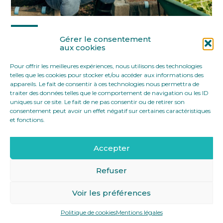
Partager :
Gérer le consentement
aux cookies
Pour offrir les meilleures expériences, nous utilisons des technologies
FaceBook
Twitter
LinkedIn
telles que les cookies pour stocker et/ou accéder aux informations des
appareils. Le fait de consentir à ces technologies nous permettra de
traiter des données telles que le comportement de navigation ou les ID
uniques sur ce site. Le fait de ne pas consentir ou de retirer son
consentement peut avoir un effet négatif sur certaines caractéristiques
et fonctions.
Accepter
Footer
12 rue Yves Toudic 75010 Paris
Linkedin
Principale
Refuser
Voir les préférences
Footer
MENTIONS LÉGALES
PLAN DU SITE
Politique de cookies
Mentions légales
Conception et réalisation
Classe 7