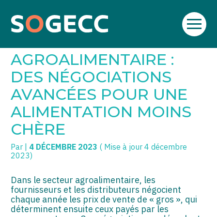
Aller
SOGECC – Coignières
TPE/PME
Créer et reprendre une activité
au
SECTEUR
contenu
SOGECC – Noisy
COMMERÇANTS
Gérer votre quotidien
AGROALIMENTAIRE :
SOGECC – République
GROUPE
Piloter votre entreprise
DES NÉGOCIATIONS
AVANCÉES POUR UNE
SOGECC – Turbigo
SCI / LMNP
Développer votre entreprise
ALIMENTATION MOINS
PROFESSIONS LIBÉRALES
Construire votre patrimoine
CHÈRE
HOLDING
Être prêt pour la facturation
électronique
Par
|
4 DÉCEMBRE 2023
( Mise à jour 4 décembre
2023)
PARTICULIERS
EXPATRIÉ NON RÉSIDANT
Dans le secteur agroalimentaire, les
fournisseurs et les distributeurs négocient
chaque année les prix de vente de « gros », qui
IMPATRIÉ / EXPATRIÉ
déterminent ensuite ceux payés par les