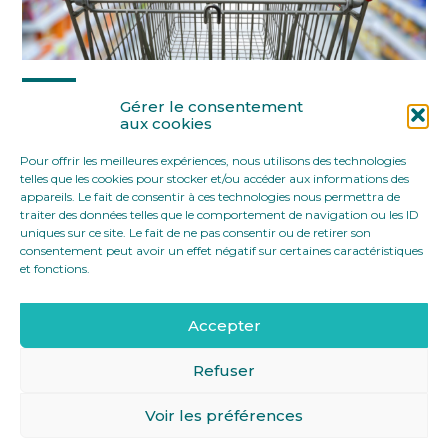
Partager :
Gérer le consentement
aux cookies
Pour offrir les meilleures expériences, nous utilisons des technologies
FaceBook
Twitter
LinkedIn
telles que les cookies pour stocker et/ou accéder aux informations des
appareils. Le fait de consentir à ces technologies nous permettra de
traiter des données telles que le comportement de navigation ou les ID
uniques sur ce site. Le fait de ne pas consentir ou de retirer son
consentement peut avoir un effet négatif sur certaines caractéristiques
et fonctions.
Accepter
Footer
12 rue Yves Toudic 75010 Paris
Linkedin
Principale
Refuser
Voir les préférences
Footer
MENTIONS LÉGALES
PLAN DU SITE