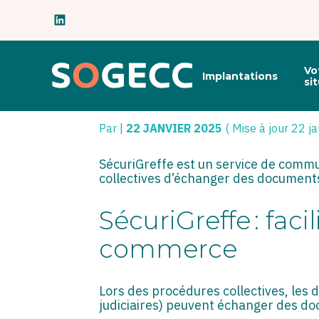
Subheader
Principal
Vo
Implantations
Aller
si
au
SÉCURIGREFFE : 
contenu
Par
|
22 JANVIER 2025
( Mise à jour 22 j
SécuriGreffe est un service de commu
collectives d’échanger des documents
SécuriGreffe : fac
commerce
Lors des procédures collectives, les 
judiciaires) peuvent échanger des doc