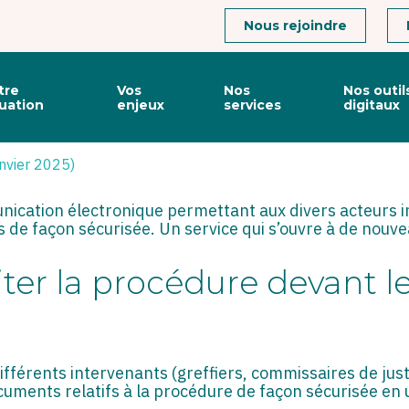
Connexion
Nous rejoindre
tre
Vos
Nos
Nos outil
tuation
enjeux
services
digitaux
OUVERTURE AUX AVOCATS
anvier 2025)
nication électronique permettant aux divers acteurs 
 de façon sécurisée. Un service qui s’ouvre à de nouve
iliter la procédure devant l
différents intervenants (greffiers, commissaires de ju
uments relatifs à la procédure de façon sécurisée en u