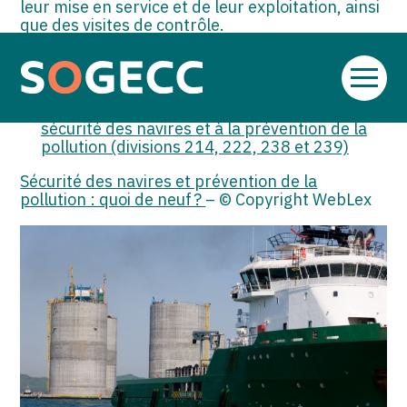
leur mise en service et de leur exploitation, ainsi
que des visites de contrôle.
Sources :
Aller
Arrêté du 3 avril 2025 portant modification
au
de l’arrêté du 23 novembre 1987 relatif à la
contenu
sécurité des navires et à la prévention de la
pollution (divisions 214, 222, 238 et 239)
Sécurité des navires et prévention de la
pollution : quoi de neuf ?
– © Copyright WebLex