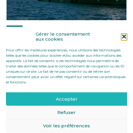
Partager :
Gérer le consentement
aux cookies
Pour offrir les meilleures expériences, nous utilisons des technologies
FaceBook
Twitter
LinkedIn
telles que les cookies pour stocker et/ou accéder aux informations des
appareils. Le fait de consentir à ces technologies nous permettra de
traiter des données telles que le comportement de navigation ou les ID
uniques sur ce site. Le fait de ne pas consentir ou de retirer son
consentement peut avoir un effet négatif sur certaines caractéristiques
et fonctions.
Accepter
Footer
12 rue Yves Toudic 75010 Paris
Linkedin
Principale
Refuser
Voir les préférences
Footer
MENTIONS LÉGALES
PLAN DU SITE