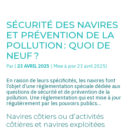
SOGECC – Coignières
TPE/PME
Créer et reprendre une activité
SÉCURITÉ DES NAVIRES
SOGECC – Noisy
COMMERÇANTS
Gérer votre quotidien
ET PRÉVENTION DE LA
SOGECC – République
GROUPE
Piloter votre entreprise
POLLUTION : QUOI DE
NEUF ?
SOGECC – Turbigo
SCI / LMNP
Développer votre entreprise
Par
|
23 AVRIL 2025
( Mise à jour 23 avril 2025)
PROFESSIONS LIBÉRALES
Construire votre patrimoine
HOLDING
Être prêt pour la facturation
En raison de leurs spécificités, les navires font
électronique
l’objet d’une règlementation spéciale dédiée aux
questions de sécurité et de prévention de la
PARTICULIERS
pollution. Une règlementation qui est mise à jour
régulièrement par les pouvoirs publics…
EXPATRIÉ NON RÉSIDANT
Navires côtiers ou d’activités
IMPATRIÉ / EXPATRIÉ
côtières et navires exploitées