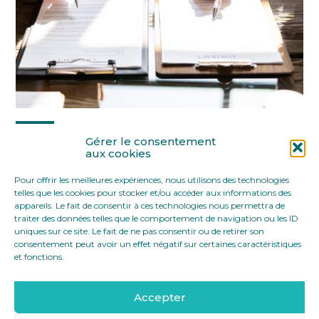
Partager :
Gérer le consentement
aux cookies
Pour offrir les meilleures expériences, nous utilisons des technologies
FaceBook
Twitter
LinkedIn
telles que les cookies pour stocker et/ou accéder aux informations des
appareils. Le fait de consentir à ces technologies nous permettra de
traiter des données telles que le comportement de navigation ou les ID
uniques sur ce site. Le fait de ne pas consentir ou de retirer son
consentement peut avoir un effet négatif sur certaines caractéristiques
et fonctions.
Accepter
Footer
12 rue Yves Toudic 75010 Paris
Linkedin