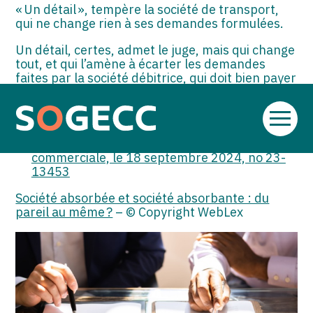
« Un détail », tempère la société de transport,
qui ne change rien à ses demandes formulées.
Un détail, certes, admet le juge, mais qui change
tout, et qui l’amène à écarter les demandes
faites par la société débitrice, qui doit bien payer
toutes ses factures à la société… absorbante !
Sources :
Aller
au
Arrêt de la Cour de cassation, chambre
contenu
commerciale, le 18 septembre 2024, no 23-
13453
Société absorbée et société absorbante : du
pareil au même ?
– © Copyright WebLex