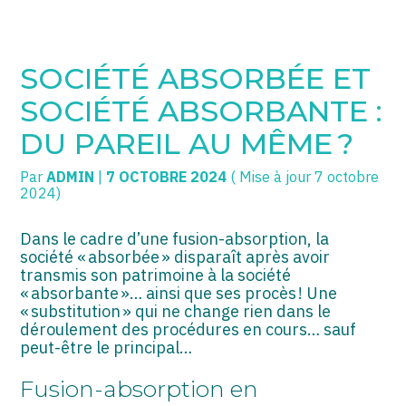
SOGECC – Coignières
TPE/PME
Créer et reprendre une activité
SOCIÉTÉ ABSORBÉE ET
SOGECC – Noisy
COMMERÇANTS
Gérer votre quotidien
SOCIÉTÉ ABSORBANTE :
SOGECC – République
GROUPE
Piloter votre entreprise
DU PAREIL AU MÊME ?
SOGECC – Turbigo
SCI / LMNP
Développer votre entreprise
Par
ADMIN
|
7 OCTOBRE 2024
( Mise à jour 7 octobre
2024)
PROFESSIONS LIBÉRALES
Construire votre patrimoine
Dans le cadre d’une fusion-absorption, la
HOLDING
Être prêt pour la facturation
société « absorbée » disparaît après avoir
électronique
transmis son patrimoine à la société
« absorbante »… ainsi que ses procès ! Une
PARTICULIERS
« substitution » qui ne change rien dans le
déroulement des procédures en cours… sauf
EXPATRIÉ NON RÉSIDANT
peut-être le principal…
IMPATRIÉ / EXPATRIÉ
Fusion-absorption en