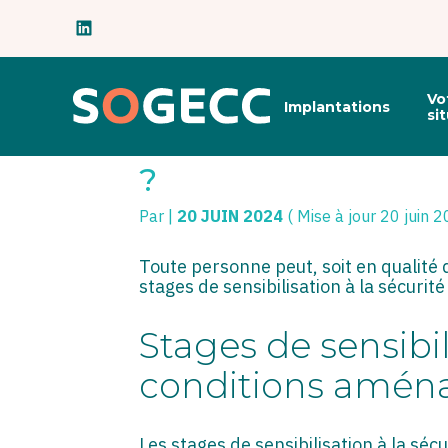
Subheader
Principal
Vo
Implantations
Aller
si
au
STAGE DE SENSIBI
contenu
?
Par
|
20 JUIN 2024
( Mise à jour 20 juin 
Toute personne peut, soit en qualité 
stages de sensibilisation à la sécuri
Stages de sensibili
conditions amén
Les stages de sensibilisation à la séc