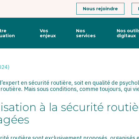
Connexion
Nous rejoindre
tre
Vos
Nos
Nos outil
tuation
enjeux
services
digitaux
LISATION À LA SÉCURITÉ R
2024)
d’expert en sécurité routière, soit en qualité de psych
té routière. Mais sous conditions, comme toujours, qui
sation à la sécurité routiè
agées
urité routière sont exclusivement proposés, organisés e