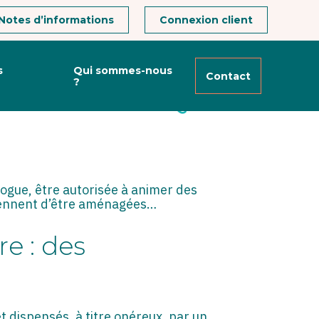
Notes d’informations
Connexion client
s
Qui sommes-nous
Contact
?
OUTIÈRE : PAR QUI
ologue, être autorisée à animer des
 viennent d’être aménagées…
re : des
t dispensés, à titre onéreux, par un