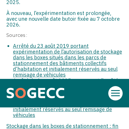
2025.
À nouveau, l’expérimentation est prolongée,
avec une nouvelle date butoir fixée au 7 octobre
2026.
Sources :
Arrêté du 23 août 2019 portant
expérimentation de l’autorisation de stockage
dans les boxes situés dans les parcs de
stationnement des bâtiments collectifs
d’habitation et initialement réservés au seul
remisage de véhicules
Arrêté du 1er août 2025 prorogeant l’arrêté
du 23 août 2019 portant expérimentation de
l’autorisation de stockage dans les boxes
Aller
situés dans les parcs de stationnement des
au
bâtiments collectifs d’habitation et
contenu
initialement réservés au seul remisage de
véhicules
Stockage dans les boxes de stationnement : fin