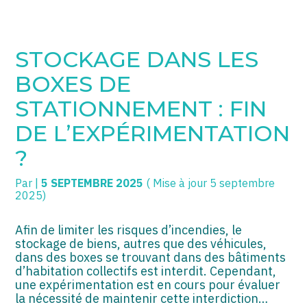
SOGECC – Coignières
TPE/PME
Créer et reprendre une activité
STOCKAGE DANS LES
SOGECC – Noisy
COMMERÇANTS
Gérer votre quotidien
BOXES DE
SOGECC – République
GROUPE
Piloter votre entreprise
STATIONNEMENT : FIN
DE L’EXPÉRIMENTATION
SOGECC – Turbigo
SCI / LMNP
Développer votre entreprise
?
PROFESSIONS LIBÉRALES
Construire votre patrimoine
Par
|
5 SEPTEMBRE 2025
( Mise à jour 5 septembre
HOLDING
Être prêt pour la facturation
2025)
électronique
PARTICULIERS
Afin de limiter les risques d’incendies, le
stockage de biens, autres que des véhicules,
EXPATRIÉ NON RÉSIDANT
dans des boxes se trouvant dans des bâtiments
d’habitation collectifs est interdit. Cependant,
IMPATRIÉ / EXPATRIÉ
une expérimentation est en cours pour évaluer
la nécessité de maintenir cette interdiction…