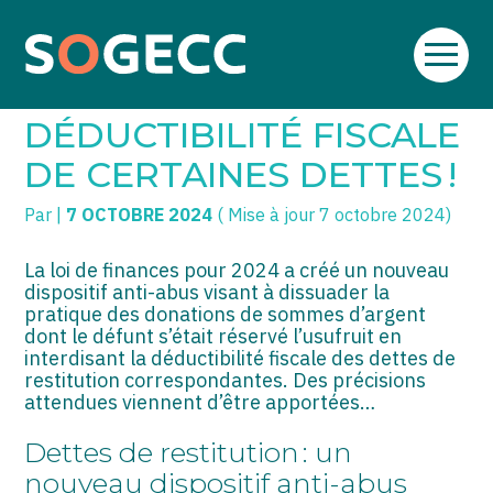
Aller
SOGECC – Coignières
TPE/PME
Créer et reprendre une activité
au
SUCCESSION : FIN DE LA
contenu
SOGECC – Noisy
COMMERÇANTS
Gérer votre quotidien
DÉDUCTIBILITÉ FISCALE
SOGECC – République
GROUPE
Piloter votre entreprise
DE CERTAINES DETTES !
SOGECC – Turbigo
SCI / LMNP
Développer votre entreprise
Par
|
7 OCTOBRE 2024
( Mise à jour 7 octobre 2024)
PROFESSIONS LIBÉRALES
Construire votre patrimoine
La loi de finances pour 2024 a créé un nouveau
dispositif anti-abus visant à dissuader la
HOLDING
Être prêt pour la facturation
pratique des donations de sommes d’argent
électronique
dont le défunt s’était réservé l’usufruit en
PARTICULIERS
interdisant la déductibilité fiscale des dettes de
restitution correspondantes. Des précisions
attendues viennent d’être apportées…
EXPATRIÉ NON RÉSIDANT
Dettes de restitution : un
IMPATRIÉ / EXPATRIÉ
nouveau dispositif anti-abus