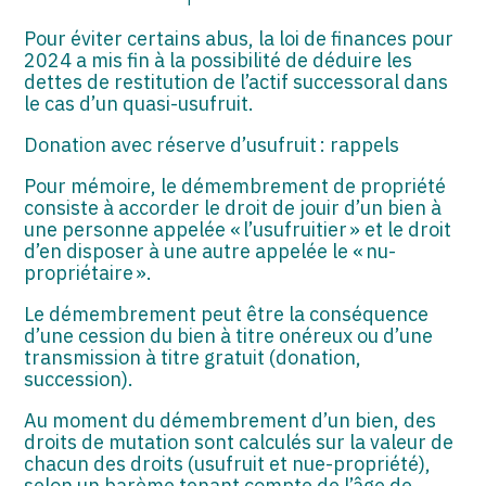
ASSOCIATIONS
Pour éviter certains abus, la loi de finances pour
START-UP
2024 a mis fin à la possibilité de déduire les
dettes de restitution de l’actif successoral dans
le cas d’un quasi-usufruit.
SECTEUR AUDIOVISUEL
Donation avec réserve d’usufruit : rappels
Pour mémoire, le démembrement de propriété
consiste à accorder le droit de jouir d’un bien à
une personne appelée « l’usufruitier » et le droit
d’en disposer à une autre appelée le « nu-
propriétaire ».
Le démembrement peut être la conséquence
d’une cession du bien à titre onéreux ou d’une
transmission à titre gratuit (donation,
succession).
Au moment du démembrement d’un bien, des
droits de mutation sont calculés sur la valeur de
chacun des droits (usufruit et nue-propriété),
selon un barème tenant compte de l’âge de