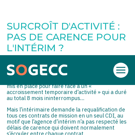
SOGECC – Coignières
TPE/PME
Créer et reprendre une activité
SURCROÎT D'ACTIVITÉ :
SOGECC – Noisy
COMMERÇANTS
Gérer votre quotidien
PAS DE CARENCE POUR
SOGECC – République
GROUPE
Piloter votre entreprise
L'INTÉRIM ?
SOGECC – Turbigo
SCI / LMNP
Développer votre entreprise
Par
|
13 FÉVRIER 2025
( Mise à jour 13 février 2025)
PROFESSIONS LIBÉRALES
Construire votre patrimoine
Aller
Un intérimaire est mis à la disposition d’une
au
entreprise suivant 15 contrats successifs, tous
contenu
HOLDING
Être prêt pour la facturation
mis en place pour faire face à un «
électronique
accroissement temporaire d’activité » qui a duré
PARTICULIERS
au total 8 mois ininterrompus…
Mais l’intérimaire demande la requalification de
EXPATRIÉ NON RÉSIDANT
tous ces contrats de mission en un seul CDI, au
motif que l’agence d’intérim n’a pas respecté les
IMPATRIÉ / EXPATRIÉ
délais de carence qui doivent normalement
s’écouler entre chaque contrat.