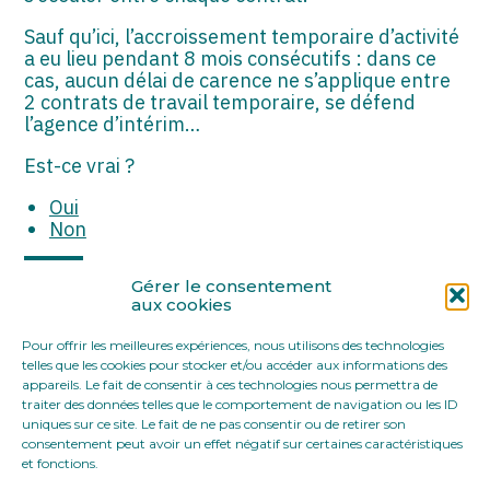
ASSOCIATIONS
Sauf qu’ici, l’accroissement temporaire d’activité
START-UP
a eu lieu pendant 8 mois consécutifs : dans ce
cas, aucun délai de carence ne s’applique entre
2 contrats de travail temporaire, se défend
SECTEUR AUDIOVISUEL
l’agence d’intérim…
Est-ce vrai ?
Oui
Non
Partager :
Gérer le consentement
aux cookies
Pour offrir les meilleures expériences, nous utilisons des technologies
FaceBook
Twitter
LinkedIn
telles que les cookies pour stocker et/ou accéder aux informations des
appareils. Le fait de consentir à ces technologies nous permettra de
traiter des données telles que le comportement de navigation ou les ID
uniques sur ce site. Le fait de ne pas consentir ou de retirer son
consentement peut avoir un effet négatif sur certaines caractéristiques
et fonctions.