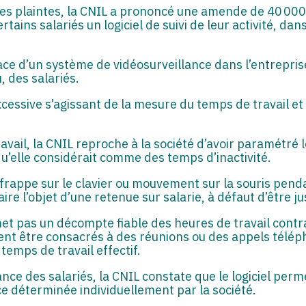
 des plaintes, la CNIL a prononcé une amende de 40 000 
ertains salariés un logiciel de suivi de leur activité, da
ace d’un système de vidéosurveillance dans l’entreprise 
, des salariés.
excessive s’agissant de la mesure du temps de travail 
ail, la CNIL reproche à la société d’avoir paramétré l
’elle considérait comme des temps d’inactivité.
une frappe sur le clavier ou mouvement sur la souris pe
ire l’objet d’une retenue sur salarie, à défaut d’être jus
rmet pas un décompte fiable des heures de travail contr
nt être consacrés à des réunions ou des appels télép
emps de travail effectif.
ce des salariés, la CNIL constate que le logiciel perm
e déterminée individuellement par la société.