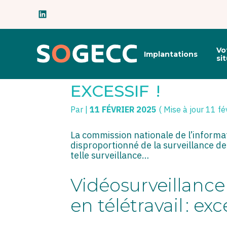
Subheader
Principal
Vo
Implantations
Aller
si
au
SURVEILLANCE DE
contenu
EXCESSIF !
Par
|
11 FÉVRIER 2025
( Mise à jour 11 fé
La commission nationale de l’informa
disproportionné de la surveillance de
telle surveillance…
Vidéosurveillance 
en télétravail : exc