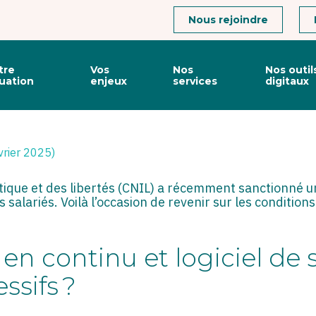
Connexion
Nous rejoindre
tre
Vos
Nos
Nos outil
tuation
enjeux
services
digitaux
S SALARIÉS : ATTENTION 
vrier 2025)
tique et des libertés (CNIL) a récemment sanctionné u
s salariés. Voilà l’occasion de revenir sur les conditio
en continu et logiciel de s
essifs ?