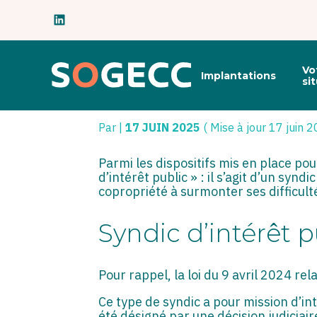
Subheader
Principal
Vo
Implantations
Aller
si
au
SYNDIC D’INTÉRÊ
contenu
Par
|
17 JUIN 2025
( Mise à jour 17 juin 
Parmi les dispositifs mis en place pou
d’intérêt public » : il s’agit d’un sy
copropriété à surmonter ses difficul
Syndic d’intérêt 
Pour rappel, la loi du 9 avril 2024 rel
Ce type de syndic a pour mission d’in
été désigné par une décision judiciai