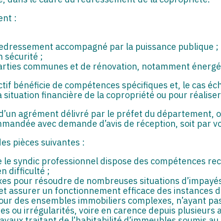
nt :
 redressement accompagné par la puissance publique ;
 sécurité ;
 parties communes et de rénovation, notamment énergé
ectif bénéficie de compétences spécifiques et, le cas éc
ituation financière de la copropriété ou pour réaliser
ire d’un agrément délivré par le préfet du départemen
ommandée avec demande d’avis de réception, soit par vo
s pièces suivantes :
 le syndic professionnel dispose des compétences rech
 difficulté ;
xes pour résoudre de nombreuses situations d’impayés
 et assurer un fonctionnement efficace des instances d
pour des ensembles immobiliers complexes, n’ayant pa
s ou irrégularités, voire en carence depuis plusieurs 
aux traitant de l’habitabilité d’immeubles soumis au s