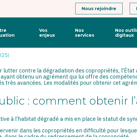
Connexion
Nous rejoindre
tre
Vos
Nos
Nos outil
tuation
enjeux
services
digitaux
T PUBLIC : UN AGRÉMENT 
2025)
r lutter contre la dégradation des copropriétés, l’État 
ndic ayant obtenu un agrément qui lui offre des compéte
tés très avancées. Les modalités pour obtenir cet agré
public : comment obtenir 
ative à l’habitat dégradé a mis en place le statut de synd
tervenir dans les copropriétés en difficulté pour lesque
re, dans le cadre du redressement de la copropriété.