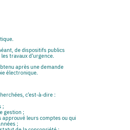
tique.
héant, de dispositifs publics
 les travaux d’urgence.
t, obtenu après une demande
ie électronique.
erchées, c’est-à-dire :
 ;
e gestion ;
s approuvé leurs comptes ou qui
années ;
tatut de la copropriété ;