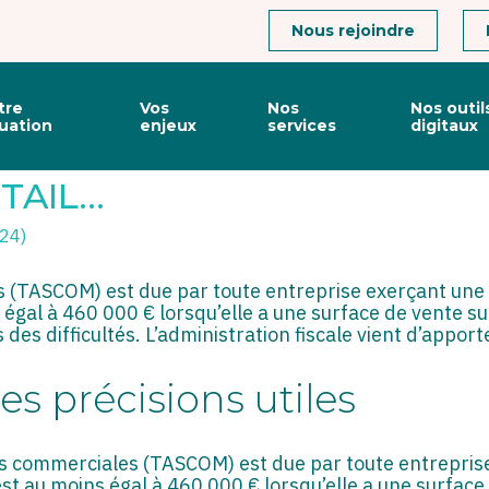
Connexion
Nous rejoindre
tre
Vos
Nos
Nos outil
tuation
enjeux
services
digitaux
CISIONS SUR LA NOTION D
TAIL…
024)
s (TASCOM) est due par toute entreprise exerçant une 
ns égal à 460 000 € lorsqu’elle a une surface de vente 
des difficultés. L’administration fiscale vient d’appor
des précisions utiles
ces commerciales (TASCOM) est due par toute entrepris
s est au moins égal à 460 000 € lorsqu’elle a une surfac