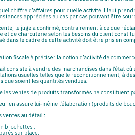
quel chiffre d’affaires pour quelle activité il faut pren
onstances appréciées au cas par cas pouvant être source
cente, le juge a confirmé, contrairement à ce que réc
e et de charcuterie selon les besoins du client consti
isé dans le cadre de cette activité doit être pris en com
ation fiscale à préciser la notion d’activité de commerce
il consiste à vendre des marchandises dans l’état où 
tions usuelles telles que le reconditionnement, à de
s que soient les quantités vendues.
e les ventes de produits transformés ne constituent pa
eur en assure lui-même l’élaboration (produits de bouch
 ventes au détail :
n brochettes ;
éparés sur place.