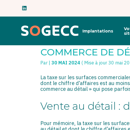
Subheader
Principal
Vo
Implantations
Aller
si
au
TASCOM : DES PRÉ
contenu
COMMERCE DE DÉ
Par
|
30 MAI 2024
( Mise à jour 30 mai 2
La taxe sur les surfaces commerciale
dont le chiffre d’affaires est au moi
commerce au détail » qui pose parfois 
Vente au détail : 
Pour mémoire, la taxe sur les surfa
au détail et dont le chiffre d’affaire