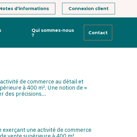
Notes d’informations
Connexion client
s
Qui sommes-nous
Contact
?
’ACTIVITÉ DE
activité de commerce au détail et
supérieure à 400 m². Une notion de «
ter des précisions…
e exerçant une activité de commerce
e de vente supérieure à 400 m².