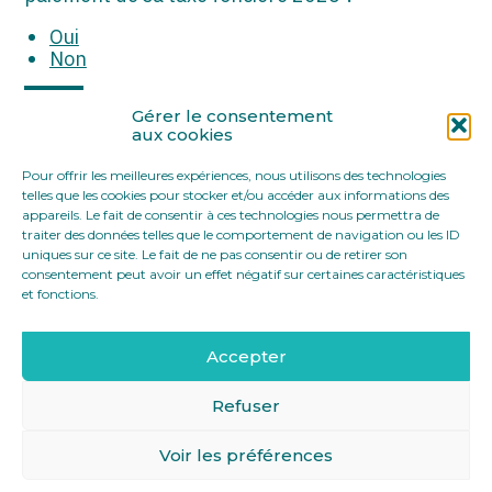
ASSOCIATIONS
Oui
START-UP
Non
SECTEUR AUDIOVISUEL
Partager :
Gérer le consentement
aux cookies
Pour offrir les meilleures expériences, nous utilisons des technologies
FaceBook
Twitter
LinkedIn
telles que les cookies pour stocker et/ou accéder aux informations des
appareils. Le fait de consentir à ces technologies nous permettra de
traiter des données telles que le comportement de navigation ou les ID
uniques sur ce site. Le fait de ne pas consentir ou de retirer son
consentement peut avoir un effet négatif sur certaines caractéristiques
et fonctions.
Accepter
Footer
12 rue Yves Toudic 75010 Paris
Linkedin
Principale
Refuser
Voir les préférences
Footer
MENTIONS LÉGALES
PLAN DU SITE