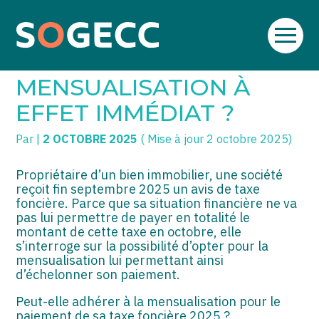
Aller
SOGECC – Coignières
TPE/PME
Créer et reprendre une activité
au
TAXE FONCIÈRE : UNE
contenu
SOGECC – Noisy
COMMERÇANTS
Gérer votre quotidien
MENSUALISATION À
SOGECC – République
GROUPE
Piloter votre entreprise
EFFET IMMÉDIAT ?
SOGECC – Turbigo
SCI / LMNP
Développer votre entreprise
Par
|
2 OCTOBRE 2025
( Mise à jour 2 octobre 2025)
PROFESSIONS LIBÉRALES
Construire votre patrimoine
Propriétaire d’un bien immobilier, une société
reçoit fin septembre 2025 un avis de taxe
HOLDING
Être prêt pour la facturation
foncière. Parce que sa situation financière ne va
électronique
pas lui permettre de payer en totalité le
PARTICULIERS
montant de cette taxe en octobre, elle
s’interroge sur la possibilité d’opter pour la
mensualisation lui permettant ainsi
EXPATRIÉ NON RÉSIDANT
d’échelonner son paiement.
IMPATRIÉ / EXPATRIÉ
Peut-elle adhérer à la mensualisation pour le
paiement de sa taxe foncière 2025 ?