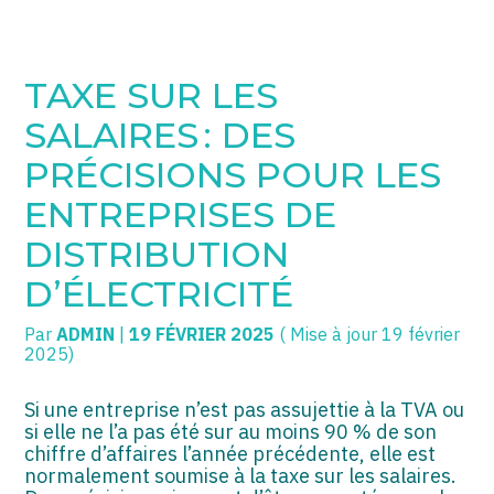
SOGECC – Coignières
TPE/PME
Créer et reprendre une activité
TAXE SUR LES
SOGECC – Noisy
COMMERÇANTS
Gérer votre quotidien
SALAIRES : DES
SOGECC – République
GROUPE
Piloter votre entreprise
PRÉCISIONS POUR LES
ENTREPRISES DE
SOGECC – Turbigo
SCI / LMNP
Développer votre entreprise
DISTRIBUTION
PROFESSIONS LIBÉRALES
Construire votre patrimoine
D’ÉLECTRICITÉ
HOLDING
Être prêt pour la facturation
électronique
Par
ADMIN
|
19 FÉVRIER 2025
( Mise à jour 19 février
2025)
PARTICULIERS
EXPATRIÉ NON RÉSIDANT
Si une entreprise n’est pas assujettie à la TVA ou
si elle ne l’a pas été sur au moins 90 % de son
chiffre d’affaires l’année précédente, elle est
IMPATRIÉ / EXPATRIÉ
normalement soumise à la taxe sur les salaires.