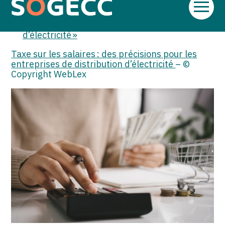
Précisions relatives à la détermination du
Aller
rapport d’assujettissement à la taxe sur les
au
salaires des entreprises de distribution
contenu
d’électricité »
Taxe sur les salaires : des précisions pour les
entreprises de distribution d’électricité
– ©
Copyright WebLex