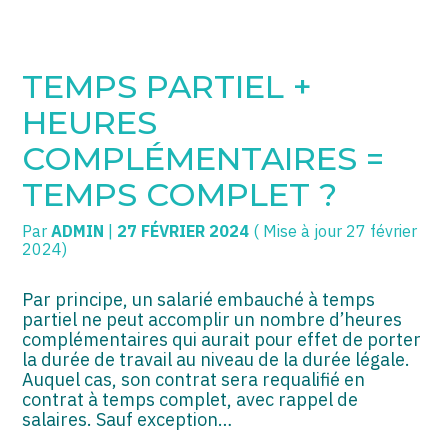
SOGECC – Coignières
TPE/PME
Créer et reprendre une activité
TEMPS PARTIEL +
SOGECC – Noisy
COMMERÇANTS
Gérer votre quotidien
HEURES
SOGECC – République
GROUPE
Piloter votre entreprise
COMPLÉMENTAIRES =
TEMPS COMPLET ?
SOGECC – Turbigo
SCI / LMNP
Développer votre entreprise
Par
ADMIN
|
27 FÉVRIER 2024
( Mise à jour 27 février
PROFESSIONS LIBÉRALES
Construire votre patrimoine
2024)
HOLDING
Être prêt pour la facturation
électronique
Par principe, un salarié embauché à temps
partiel ne peut accomplir un nombre d’heures
PARTICULIERS
complémentaires qui aurait pour effet de porter
la durée de travail au niveau de la durée légale.
EXPATRIÉ NON RÉSIDANT
Auquel cas, son contrat sera requalifié en
contrat à temps complet, avec rappel de
IMPATRIÉ / EXPATRIÉ
salaires. Sauf exception…