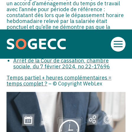
un accord d’aménagement du temps de travail
avec l’année pour période de référence :
constatant dès lors que le dépassement horaire
hebdomadaire relevé par la salariée était
ponctuel et qu’elle ne démontre pas que la
durée annuelle de travail de 1 600 heures avait
été dépassée, sa demande n’est pas justifiée.
Aller
Sources :
au
contenu
Arrêt de la Cour de cassation, chambre
sociale, du 7 février 2024, no 22-17696
Temps partiel + heures complémentaires =
temps complet ?
– © Copyright WebLex