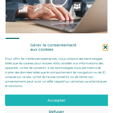
Partager :
Gérer le consentement
aux cookies
Pour offrir les meilleures expériences, nous utilisons des technologies
FaceBook
Twitter
LinkedIn
telles que les cookies pour stocker et/ou accéder aux informations des
appareils. Le fait de consentir à ces technologies nous permettra de
traiter des données telles que le comportement de navigation ou les ID
uniques sur ce site. Le fait de ne pas consentir ou de retirer son
consentement peut avoir un effet négatif sur certaines caractéristiques
et fonctions.
Accepter
Footer
12 rue Yves Toudic 75010 Paris
Linkedin
Principale
Refuser