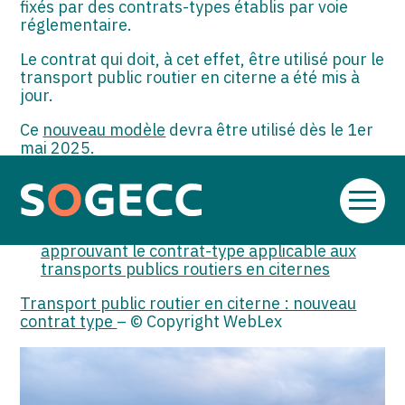
fixés par des contrats-types établis par voie
réglementaire.
Le contrat qui doit, à cet effet, être utilisé pour le
transport public routier en citerne a été mis à
jour.
Ce
nouveau modèle
devra être utilisé dès le 1er
mai 2025.
Sources :
Aller
Décret no 2025-376 du 24 avril 2025
au
modifiant le code des transports et
contenu
approuvant le contrat-type applicable aux
transports publics routiers en citernes
Transport public routier en citerne : nouveau
contrat type
– © Copyright WebLex