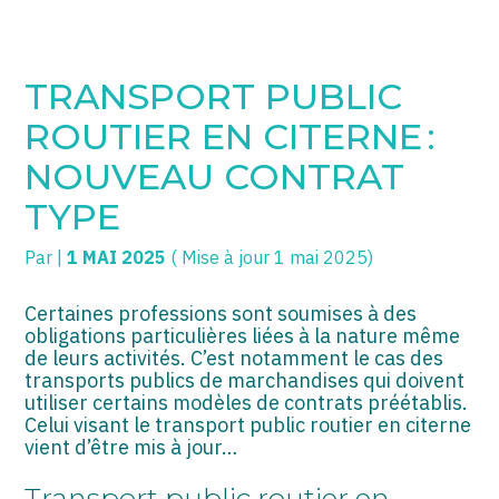
SOGECC – Coignières
TPE/PME
Créer et reprendre une activité
TRANSPORT PUBLIC
SOGECC – Noisy
COMMERÇANTS
Gérer votre quotidien
ROUTIER EN CITERNE :
SOGECC – République
GROUPE
Piloter votre entreprise
NOUVEAU CONTRAT
TYPE
SOGECC – Turbigo
SCI / LMNP
Développer votre entreprise
Par
|
1 MAI 2025
( Mise à jour 1 mai 2025)
PROFESSIONS LIBÉRALES
Construire votre patrimoine
HOLDING
Être prêt pour la facturation
Certaines professions sont soumises à des
électronique
obligations particulières liées à la nature même
de leurs activités. C’est notamment le cas des
PARTICULIERS
transports publics de marchandises qui doivent
utiliser certains modèles de contrats préétablis.
EXPATRIÉ NON RÉSIDANT
Celui visant le transport public routier en citerne
vient d’être mis à jour…
IMPATRIÉ / EXPATRIÉ
Transport public routier en