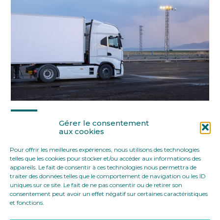
Partager :
Gérer le consentement
aux cookies
Pour offrir les meilleures expériences, nous utilisons des technologies
FaceBook
Twitter
LinkedIn
telles que les cookies pour stocker et/ou accéder aux informations des
appareils. Le fait de consentir à ces technologies nous permettra de
traiter des données telles que le comportement de navigation ou les ID
uniques sur ce site. Le fait de ne pas consentir ou de retirer son
consentement peut avoir un effet négatif sur certaines caractéristiques
et fonctions.