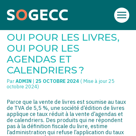
Aller
SOGECC – Coignières
TPE/PME
Créer et reprendre une activité
au
TVA À TAUX RÉDUIT :
contenu
SOGECC – Noisy
COMMERÇANTS
Gérer votre quotidien
OUI POUR LES LIVRES,
SOGECC – République
GROUPE
Piloter votre entreprise
OUI POUR LES
AGENDAS ET
SOGECC – Turbigo
SCI / LMNP
Développer votre entreprise
CALENDRIERS ?
PROFESSIONS LIBÉRALES
Construire votre patrimoine
Par
ADMIN
|
25 OCTOBRE 2024
( Mise à jour 25
HOLDING
Être prêt pour la facturation
octobre 2024)
électronique
PARTICULIERS
Parce que la vente de livres est soumise au taux
de TVA de 5,5 %, une société d’édition de livres
EXPATRIÉ NON RÉSIDANT
applique ce taux réduit à la vente d’agendas et
de calendriers. Des produits qui ne répondent
IMPATRIÉ / EXPATRIÉ
pas à la définition fiscale du livre, estime
l’administration qui refuse l’application du taux