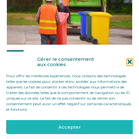
Partager :
Gérer le consentement
aux cookies
Pour offrir les meilleures expériences, nous utilisons des technologies
FaceBook
Twitter
LinkedIn
telles que les cookies pour stocker et/ou accéder aux informations des
appareils. Le fait de consentir à ces technologies nous permettra de
traiter des données telles que le comportement de navigation ou les ID
uniques sur ce site. Le fait de ne pas consentir ou de retirer son
consentement peut avoir un effet négatif sur certaines caractéristiques
et fonctions.
Accepter
Footer
12 rue Yves Toudic 75010 Paris
Linkedin
Principale