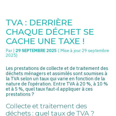
SOGECC – Coignières
TPE/PME
Créer et reprendre une activité
TVA : DERRIÈRE
SOGECC – Noisy
COMMERÇANTS
Gérer votre quotidien
CHAQUE DÉCHET SE
SOGECC – République
GROUPE
Piloter votre entreprise
CACHE UNE TAXE !
SOGECC – Turbigo
SCI / LMNP
Développer votre entreprise
Par
|
29 SEPTEMBRE 2025
( Mise à jour 29 septembre
2025)
PROFESSIONS LIBÉRALES
Construire votre patrimoine
Les prestations de collecte et de traitement des
HOLDING
Être prêt pour la facturation
déchets ménagers et assimilés sont soumises à
électronique
la TVA selon un taux qui varie en fonction de la
nature de l’opération. Entre TVA à 20 %, à 10 %
PARTICULIERS
et à 5 %, quel taux faut-il appliquer à ces
prestations ?
EXPATRIÉ NON RÉSIDANT
Collecte et traitement des
IMPATRIÉ / EXPATRIÉ
déchets : quel taux de TVA ?