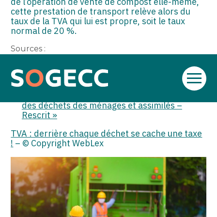
de l’opération de vente de compost elle-même,
cette prestation de transport relève alors du
taux de la TVA qui lui est propre, soit le taux
normal de 20 %.
Sources :
Rescrit Bofip du 17 septembre 2025 : « TVA –
Taux de TVA applicable à certaines
Aller
prestations de services concourant au bon
au
déroulement de la collecte et du traitement
contenu
des déchets des ménages et assimilés –
Rescrit »
TVA : derrière chaque déchet se cache une taxe
!
– © Copyright WebLex