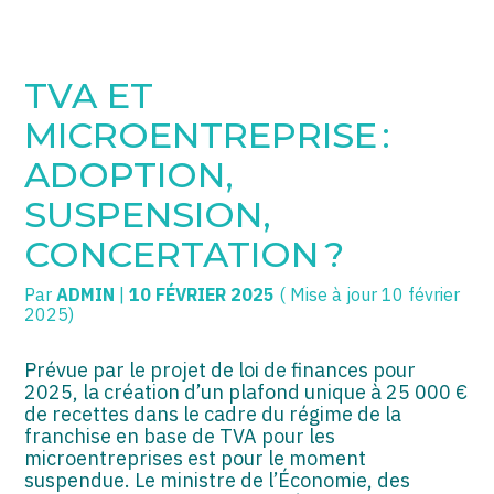
SOGECC – Coignières
TPE/PME
Créer et reprendre une activité
TVA ET
SOGECC – Noisy
COMMERÇANTS
Gérer votre quotidien
MICROENTREPRISE :
SOGECC – République
GROUPE
Piloter votre entreprise
ADOPTION,
SUSPENSION,
SOGECC – Turbigo
SCI / LMNP
Développer votre entreprise
CONCERTATION ?
PROFESSIONS LIBÉRALES
Construire votre patrimoine
Par
ADMIN
|
10 FÉVRIER 2025
( Mise à jour 10 février
HOLDING
Être prêt pour la facturation
2025)
électronique
PARTICULIERS
Prévue par le projet de loi de finances pour
2025, la création d’un plafond unique à 25 000 €
EXPATRIÉ NON RÉSIDANT
de recettes dans le cadre du régime de la
franchise en base de TVA pour les
IMPATRIÉ / EXPATRIÉ
microentreprises est pour le moment
suspendue. Le ministre de l’Économie, des