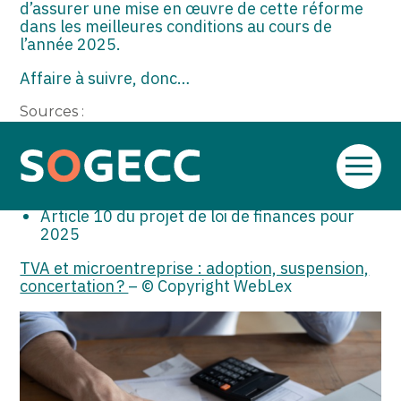
d’assurer une mise en œuvre de cette réforme
dans les meilleures conditions au cours de
l’année 2025.
Affaire à suivre, donc…
Sources :
Communiqué de presse relatif à l’article 10 du
Projet de loi de Finances 2025 sur
Aller
l’abaissement du seuil de franchise de TVA,
au
no 121, du 6 février 2025
contenu
Article 10 du projet de loi de finances pour
2025
TVA et microentreprise : adoption, suspension,
concertation ?
– © Copyright WebLex