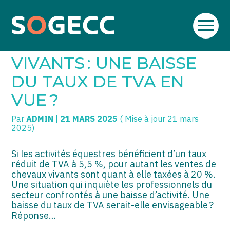
Aller
SOGECC – Coignières
TPE/PME
Créer et reprendre une activité
au
VENTE DE CHEVAUX
contenu
SOGECC – Noisy
COMMERÇANTS
Gérer votre quotidien
VIVANTS : UNE BAISSE
SOGECC – République
GROUPE
Piloter votre entreprise
DU TAUX DE TVA EN
VUE ?
SOGECC – Turbigo
SCI / LMNP
Développer votre entreprise
Par
ADMIN
|
21 MARS 2025
( Mise à jour 21 mars
PROFESSIONS LIBÉRALES
Construire votre patrimoine
2025)
HOLDING
Être prêt pour la facturation
électronique
Si les activités équestres bénéficient d’un taux
réduit de TVA à 5,5 %, pour autant les ventes de
PARTICULIERS
chevaux vivants sont quant à elle taxées à 20 %.
Une situation qui inquiète les professionnels du
EXPATRIÉ NON RÉSIDANT
secteur confrontés à une baisse d’activité. Une
baisse du taux de TVA serait-elle envisageable ?
IMPATRIÉ / EXPATRIÉ
Réponse…