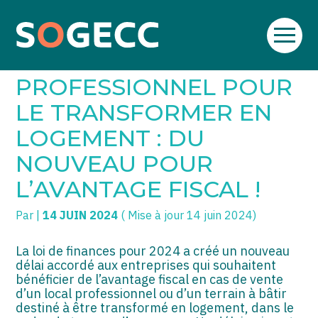
Aller
SOGECC – Coignières
TPE/PME
Créer et reprendre une activité
au
VENTE D’UN LOCAL
contenu
SOGECC – Noisy
COMMERÇANTS
Gérer votre quotidien
PROFESSIONNEL POUR
SOGECC – République
GROUPE
Piloter votre entreprise
LE TRANSFORMER EN
LOGEMENT : DU
SOGECC – Turbigo
SCI / LMNP
Développer votre entreprise
NOUVEAU POUR
PROFESSIONS LIBÉRALES
Construire votre patrimoine
L’AVANTAGE FISCAL !
HOLDING
Être prêt pour la facturation
électronique
Par
|
14 JUIN 2024
( Mise à jour 14 juin 2024)
PARTICULIERS
La loi de finances pour 2024 a créé un nouveau
EXPATRIÉ NON RÉSIDANT
délai accordé aux entreprises qui souhaitent
bénéficier de l’avantage fiscal en cas de vente
IMPATRIÉ / EXPATRIÉ
d’un local professionnel ou d’un terrain à bâtir
destiné à être transformé en logement, dans le