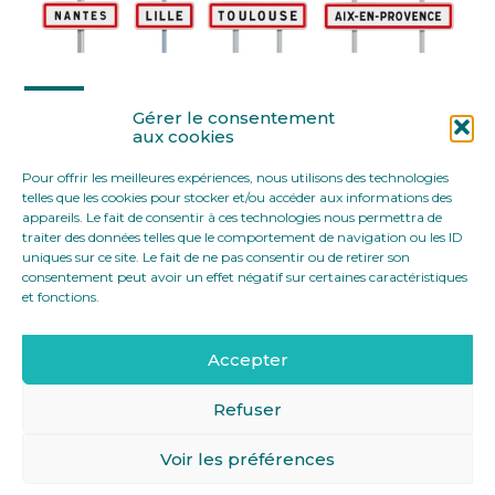
Partager :
Gérer le consentement
aux cookies
Pour offrir les meilleures expériences, nous utilisons des technologies
FaceBook
Twitter
LinkedIn
telles que les cookies pour stocker et/ou accéder aux informations des
appareils. Le fait de consentir à ces technologies nous permettra de
traiter des données telles que le comportement de navigation ou les ID
uniques sur ce site. Le fait de ne pas consentir ou de retirer son
consentement peut avoir un effet négatif sur certaines caractéristiques
et fonctions.
Accepter
Footer
12 rue Yves Toudic 75010 Paris
Linkedin
Principale
Refuser
Voir les préférences
Footer
MENTIONS LÉGALES
PLAN DU SITE