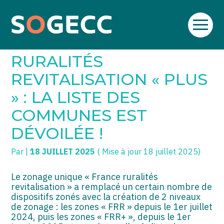
Aller
SOGECC – Coignières
TPE/PME
Créer et reprendre une activité
au
ZONES FRANCE
contenu
SOGECC – Noisy
COMMERÇANTS
Gérer votre quotidien
RURALITÉS
SOGECC – République
GROUPE
Piloter votre entreprise
REVITALISATION « PLUS
» : LA LISTE DES
SOGECC – Turbigo
SCI / LMNP
Développer votre entreprise
COMMUNES EST
PROFESSIONS LIBÉRALES
Construire votre patrimoine
DÉVOILÉE !
HOLDING
Être prêt pour la facturation
électronique
Par
|
18 JUILLET 2025
( Mise à jour 18 juillet 2025)
PARTICULIERS
Le zonage unique « France ruralités
EXPATRIÉ NON RÉSIDANT
revitalisation » a remplacé un certain nombre de
dispositifs zonés avec la création de 2 niveaux
IMPATRIÉ / EXPATRIÉ
de zonage : les zones « FRR » depuis le 1er juillet
2024, puis les zones « FRR+ », depuis le 1er