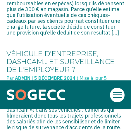
remboursables en espèces) lorsqu’ils dépensent
plus de 300 € en magasin. Parce qu’elle estime
que l’utilisation éventuelle de ces chèques-
cadeaux par ses clients pourrait constituer une
charge future, la société décide de constituer
une provision qu’elle déduit de son résultat
[…]
VÉHICULE D'ENTREPRISE,
DASHCAM… ET SURVEILLANCE
DE L'EMPLOYEUR ?
Par
ADMIN
|
5 DÉCEMBRE 2024
( Mise à jour 5
décembre 2024)
Aller
L’employeur d’une société de transport souhaite
au
mettre en place des caméras embarquées(«
contenu
dashcam ») dans ses véhicules : caméras qui
filmeraient donc tous les trajets professionnels
des salariés afin de les sensibiliser et de limiter
le risque de survenance d’accidents de la route.