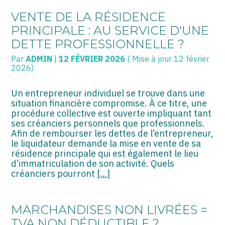
VENTE DE LA RÉSIDENCE
PRINCIPALE : AU SERVICE D'UNE
SOGECC – Coignières
TPE/PME
Créer et reprendre une activité
DETTE PROFESSIONNELLE ?
SOGECC – Noisy
COMMERÇANTS
Gérer votre quotidien
Par
ADMIN
|
12 FÉVRIER 2026
( Mise à jour 12 février
2026)
SOGECC – République
GROUPE
Piloter votre entreprise
Un entrepreneur individuel se trouve dans une
SOGECC – Turbigo
SCI / LMNP
Développer votre entreprise
situation financière compromise. À ce titre, une
procédure collective est ouverte impliquant tant
PROFESSIONS LIBÉRALES
Construire votre patrimoine
ses créanciers personnels que professionnels.
Afin de rembourser les dettes de l’entrepreneur,
HOLDING
Être prêt pour la facturation
le liquidateur demande la mise en vente de sa
électronique
résidence principale qui est également le lieu
PARTICULIERS
d’immatriculation de son activité. Quels
créanciers pourront
[…]
EXPATRIÉ NON RÉSIDANT
IMPATRIÉ / EXPATRIÉ
MARCHANDISES NON LIVRÉES =
TVA NON DÉDUCTIBLE ?