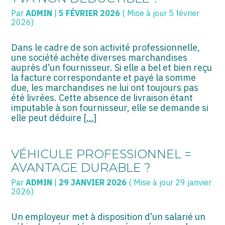
ASSOCIATIONS
Par
ADMIN
|
5 FÉVRIER 2026
( Mise à jour 5 février
2026)
START-UP
Dans le cadre de son activité professionnelle,
SECTEUR AUDIOVISUEL
une société achète diverses marchandises
auprès d’un fournisseur. Si elle a bel et bien reçu
la facture correspondante et payé la somme
due, les marchandises ne lui ont toujours pas
été livrées. Cette absence de livraison étant
imputable à son fournisseur, elle se demande si
elle peut déduire
[…]
VÉHICULE PROFESSIONNEL =
AVANTAGE DURABLE ?
Par
ADMIN
|
29 JANVIER 2026
( Mise à jour 29 janvier
2026)
Un employeur met à disposition d’un salarié un