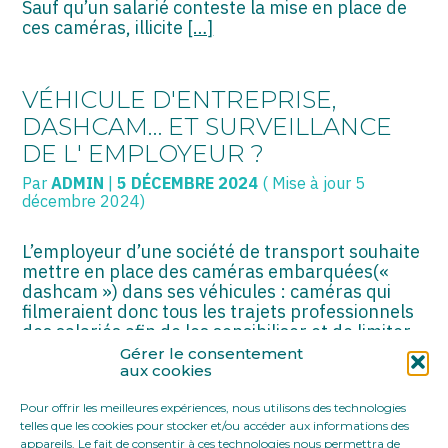
Sauf qu’un salarié conteste la mise en place de
ces caméras, illicite
[…]
VÉHICULE D'ENTREPRISE,
DASHCAM… ET SURVEILLANCE
DE L' EMPLOYEUR ?
Par
ADMIN
|
5 DÉCEMBRE 2024
( Mise à jour 5
décembre 2024)
L’employeur d’une société de transport souhaite
mettre en place des caméras embarquées(«
dashcam ») dans ses véhicules : caméras qui
filmeraient donc tous les trajets professionnels
des salariés afin de les sensibiliser et de limiter
le risque de survenance d’accidents de la route.
Gérer le consentement
Sauf qu’un salarié conteste la mise en place de
aux cookies
ces caméras, illicite
[…]
Pour offrir les meilleures expériences, nous utilisons des technologies
telles que les cookies pour stocker et/ou accéder aux informations des
appareils. Le fait de consentir à ces technologies nous permettra de