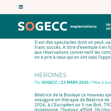
Subheader
CHANTE ET TAIS-TOI
Principal
Vo
Implantations
Aller
si
Par
SOGECC
|
16 JUIN 2026
( Mise à jour
au
contenu
Il est des spectacles dont on peut, s
franc succès. A titre d’exemple il en 
aux réservations concernant les conce
en a pris à ceux qui en ont saisi l’oppor
HEROINES
Par
SOGECC
|
13 MARS 2026
( Mise à jo
Béatrice de la Boulaye Le nouveau sp
misogyne en thérapie de Béatrice de l
2026, à L’Européen sis 5 rue Biot, 75
dynamisme, l’humour affûté, l’écriture