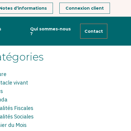
Notes d’informations
Connexion client
hercher
s
Qui sommes-nous
Contact
?
Rechercher
t
r
tégories
ure
tacle vivant
es
nda
alités Fiscales
alités Sociales
ier du Mois