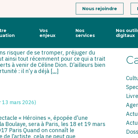
Connexion
Nous rejoindre
Vie
Rec
tre
Vos
Nos
Nos outil
du
tuation
enjeux
services
digitaux
 16 juin 2026)
cabine
sideba
ans risquer de se tromper, préjuger du
Ca
fut ainsi tout récemment pour ce qui a trait
rts à venir de Céline Dion. D’ailleurs bien
tunité : il n’y a déjà
[…]
Cult
Spec
Livr
ur 13 mars 2026)
Age
Actu
ectacle « Héroïnes », épopée d’une
Actu
a Boulaye, sera à Paris, les 18 et 19 mars
017 Paris Quand on connaît le
Doss
 de l’artiste, cela ne peut que