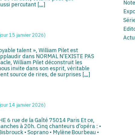
Note
ussi percutant
[…]
Expo
Séri
Edito
jour 15 janvier 2026)
Actu
able talent », William Pilet est
l’applaudir dans NORMAL N’EXISTE PAS
cle, William Pilet déconstruit les
nous invite dans son esprit, véritable
ient source de rires, de surprises
[…]
jour 14 janvier 2026)
6 rue de la Gaîté 75014 Paris Et ce,
manches à 20h. Cinq chanteurs d’opéra : •
 Bisbrouck • Soprano • Mylène Bourbeau •