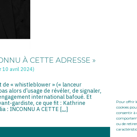
CONNU À CETTE ADRESSE »
r 10 avril 2024)
t de « whistleblower » (« lanceur
t pas alors d’usage de révéler, de signaler,
 engagement international bafoué. Et
vant-gardiste, ce que fit : Kathrine
Pour offrir 
cookies pour
lia : INCONNU A CETTE
[…]
consentir à 
comportement
ou de retire
caractéristi