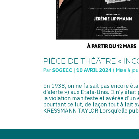
PIÈCE DE THÉÂTRE « IN
Par
SOGECC
|
10 AVRIL 2024
( Mise à jou
En 1938, on ne faisait pas encore éta
d’alerte ») aux Etats-Unis. Il n’y étai
la violation manifeste et avérée d’un
pourtant ce fut, de façon tout à fait a
KRESSMANN TAYLOR Lorsqu’elle pub