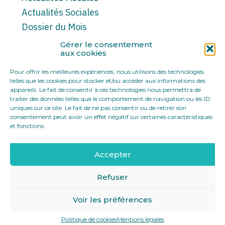
Actualités Sociales
Dossier du Mois
Note d’information
Gérer le consentement
aux cookies
Exposition
Série/Cinéma
Pour offrir les meilleures expériences, nous utilisons des technologies
telles que les cookies pour stocker et/ou accéder aux informations des
Editorial
appareils. Le fait de consentir à ces technologies nous permettra de
Actualités juridiques
traiter des données telles que le comportement de navigation ou les ID
uniques sur ce site. Le fait de ne pas consentir ou de retirer son
consentement peut avoir un effet négatif sur certaines caractéristiques
et fonctions.
Accepter
Footer
12 rue Yves Toudic 75010 Paris
Linkedin
Principale
Refuser
Voir les préférences
Footer
MENTIONS LÉGALES
PLAN DU SITE
Politique de cookies
Mentions légales
Conception et réalisation
Classe 7