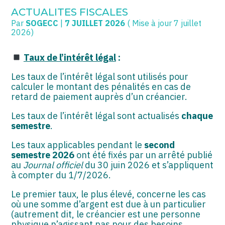
ACTUALITES FISCALES
Par
SOGECC
|
7 JUILLET 2026
( Mise à jour 7 juillet
SOGECC – Coignières
TPE/PME
Créer et reprendre une activité
2026)
SOGECC – Noisy
COMMERÇANTS
Gérer votre quotidien
Taux de l’intérêt légal
:
SOGECC – République
GROUPE
Piloter votre entreprise
Les taux de l’intérêt légal sont utilisés pour
calculer le montant des pénalités en cas de
SOGECC – Turbigo
SCI / LMNP
Développer votre entreprise
retard de paiement auprès d’un créancier.
Les taux de l’intérêt légal sont actualisés
chaque
PROFESSIONS LIBÉRALES
Construire votre patrimoine
semestre
.
HOLDING
Être prêt pour la facturation
Les taux applicables pendant le
second
électronique
semestre 2026
ont été fixés par un arrêté publié
PARTICULIERS
au
Journal officiel
du 30 juin 2026 et s’appliquent
à compter du 1/7/2026.
EXPATRIÉ NON RÉSIDANT
Le premier taux, le plus élevé, concerne les cas
où une somme d’argent est due à un particulier
IMPATRIÉ / EXPATRIÉ
(autrement dit, le créancier est une personne
physique n’agissant pas pour des besoins