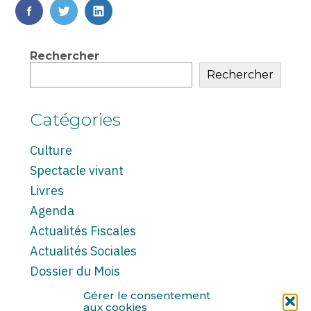
FaceBook
Twitter
LinkedIn
Vie
Rechercher
du
Rechercher
cabinet
sidebar
Catégories
Culture
Spectacle vivant
Livres
Agenda
Actualités Fiscales
Actualités Sociales
Dossier du Mois
Note d’information
Gérer le consentement
aux cookies