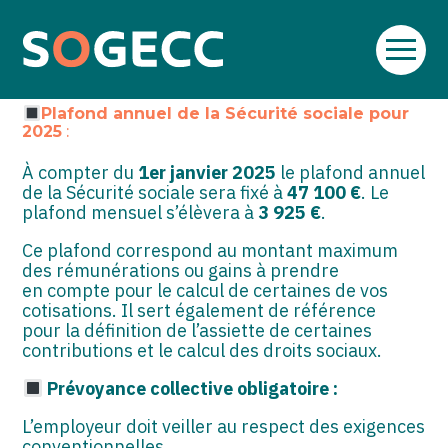
ACTUALITES SOCIALES
Par
SOGECC
|
12 DÉCEMBRE 2024
( Mise à jour 12
Aller
SOGECC – Coignières
TPE/PME
Créer et reprendre une activité
décembre 2024)
au
contenu
SOGECC – Noisy
COMMERÇANTS
Gérer votre quotidien
Plafond annuel de la Sécurité sociale pour
2025
:
SOGECC – République
GROUPE
Piloter votre entreprise
À compter du
1er janvier 2025
le plafond annuel
de la Sécurité sociale sera fixé à
47 100 €
. Le
SOGECC – Turbigo
SCI / LMNP
Développer votre entreprise
plafond mensuel s’élèvera à
3 925 €
.
PROFESSIONS LIBÉRALES
Construire votre patrimoine
Ce plafond correspond au montant maximum
des rémunérations ou gains à prendre
HOLDING
Être prêt pour la facturation
en compte pour le calcul de certaines de vos
électronique
cotisations. Il sert également de référence
PARTICULIERS
pour la définition de l’assiette de certaines
contributions et le calcul des droits sociaux.
EXPATRIÉ NON RÉSIDANT
Prévoyance collective obligatoire :
IMPATRIÉ / EXPATRIÉ
L’employeur doit veiller au respect des exigences
conventionnelles