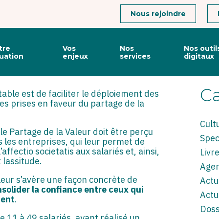
Connexion
Nous rejoindre
GE DE LA VALEUR
Vie
Rec
tre
Vos
Nos
Nos outil
 16 juin 2026)
du
tuation
enjeux
services
digitaux
cabine
sideba
Ca
able est de faciliter le déploiement des
es prises en faveur du partage de la
Cult
le Partage de la Valeur doit être perçu
Spec
 les entreprises, qui leur permet de
affectio societatis aux salariés et, ainsi,
Livr
 lassitude.
Age
leur s’avère une façon concrète de
Actu
solider la confiance entre ceux qui
Actu
tent
.
Doss
e 11 à 49 salariés, ayant réalisé un