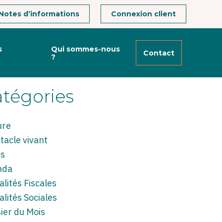
Notes d’informations
Connexion client
hercher
s
Qui sommes-nous
Contact
?
Rechercher
t
r
tégories
ure
tacle vivant
es
nda
alités Fiscales
alités Sociales
ier du Mois