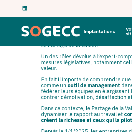
Subheader
DOSSIER DU MOIS : LE PARTA
Principal
Vo
Par
SOGECC
|
16 JUIN 2026
( Mise à jour
Implantations
Aller
si
au
contenu
Le Partage de la Valeur.
Un des rôles dévolus à l’expert-compt
mesures législatives, notamment cell
valeur.
En fait il importe de comprendre que 
comme un
outil de management
dans
fédérer leurs équipes en élargissant l’
contrer démotivation, désaffection et
Dans ce contexte, le Partage de la Va
dynamiser le rapport au travail et
con
créent la richesse et ceux qui la pilo
Depuis le 1/1/2025, les entreprises d