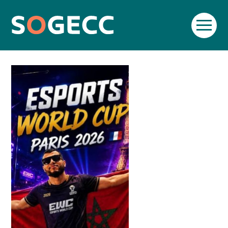
PARIS, CAPITALE MONDIALE DE
L’ESPORT !
Aller
SOGECC – Coignières
TPE/PME
Créer et reprendre une activité
Par
SOGECC
|
7 JUILLET 2026
( Mise à jour 7 juillet
au
2026)
contenu
SOGECC – Noisy
COMMERÇANTS
Gérer votre quotidien
SOGECC – République
GROUPE
Piloter votre entreprise
SOGECC – Turbigo
SCI / LMNP
Développer votre entreprise
PROFESSIONS LIBÉRALES
Construire votre patrimoine
HOLDING
Être prêt pour la facturation
électronique
PARTICULIERS
EXPATRIÉ NON RÉSIDANT
IMPATRIÉ / EXPATRIÉ